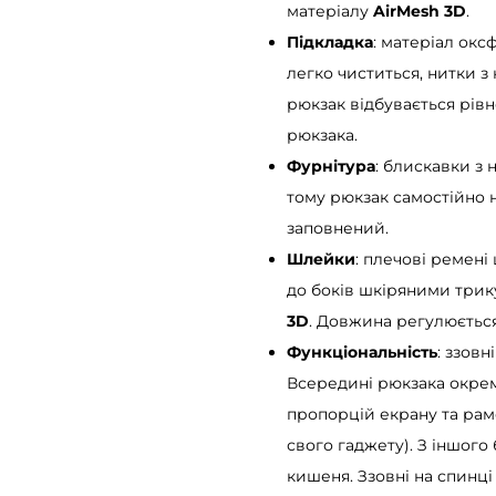
матеріалу
AirMesh 3D
.
l
Підкладка
: матеріал окс
l
легко чиститься, нитки з
T
рюкзак відбувається рівн
o
рюкзака.
p
Фурнітура
: блискавки з 
O
тому рюкзак самостійно н
n
заповнений.
e
Шлейки
: плечові ремені
з
до боків шкіряними трик
п
3D
. Довжина регулюється
р
Функціональність
: ззов
и
Всередині рюкзака окреме
н
пропорцій екрану та рам
т
свого гаджету). З іншого
о
кишеня. Ззовні на спинці
м