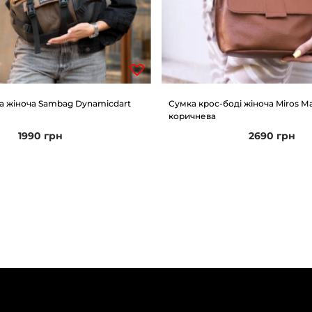
а жіноча Sambag Dynamicdart
Сумка крос-боді жіноча Miros М
коричнева
1990
грн
2690
грн