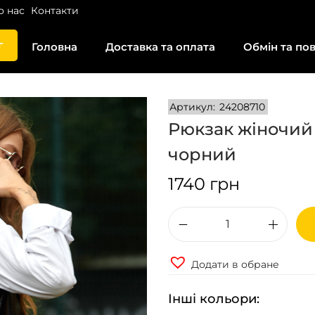
о нас
Контакти
г
Головна
Доставка та оплата
Обмін та по
Артикул:
24208710
Рюкзак жіночий
чорний
1740
грн
Р
ю
Додати в обране
к
з
Інші кольори:
а