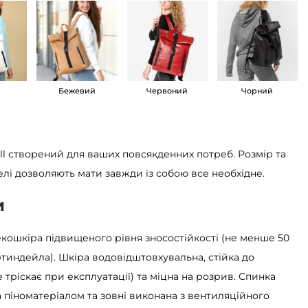
Бежевий
Червоний
Чорний
ll створений для ваших повсякденних потреб. Розмір та
елі дозволяють мати завжди із собою все необхідне.
и
 екошкіра підвищеного рівня зносостійкості (не менше 50
тиндейла). Шкіра водовідштовхувальна, стійка до
е тріскає при експлуатації) та міцна на розрив. Спинка
 піноматеріалом та зовні виконана з вентиляційного