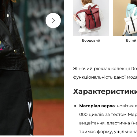
к
ж
і
н
Бордовий
Білий
о
ч
и
й
Жіночий рюкзак колекції Ro
S
функціональність даної мод
a
Характеристик
m
b
Матеріал верха
: новітня
a
000 циклів за тестом Мер
g
вицвітання, еластична (н
R
тримає форму, ущільнена
o