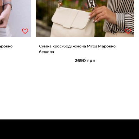
арокко
Сумка крос-боді жіноча Miros Марокко
бежева
2690
грн