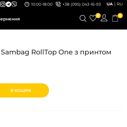
UA
RU
10:00-18:00
+38 (095) 043-16-93
0
0
вернення
 Sambag RollTop One з принтом
В КОШИК