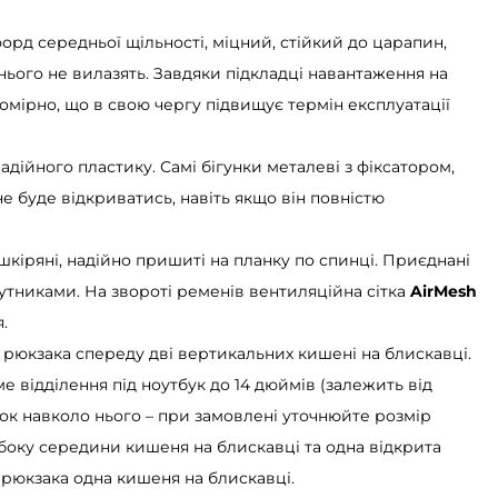
форд середньої щільності, міцний, стійкий до царапин,
 нього не вилазять. Завдяки підкладці навантаження на
омірно, що в свою чергу підвищує термін експлуатації
надійного пластику. Самі бігунки металеві з фіксатором,
е буде відкриватись, навіть якщо він повністю
 шкіряні, надійно пришиті на планку по спинці. Приєднані
утниками. На звороті ременів вентиляційна сітка
AirMesh
.
ні рюкзака спереду дві вертикальних кишені на блискавці.
 відділення під ноутбук до 14 дюймів (залежить від
ок навколо нього – при замовлені уточнюйте розмір
 боку середини кишеня на блискавці та одна відкрита
 рюкзака одна кишеня на блискавці.