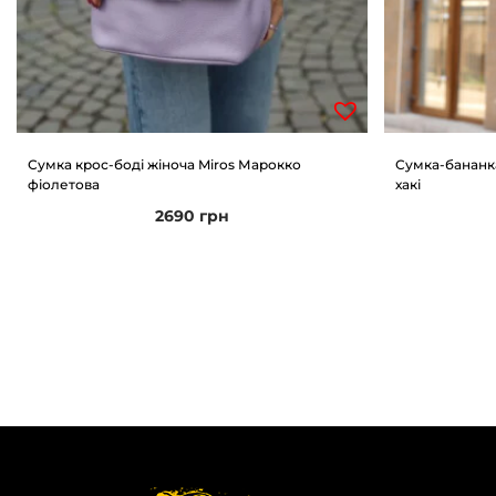
Сумка крос-боді жіноча Miros Марокко
Сумка-бананк
фіолетова
хакі
2690
грн