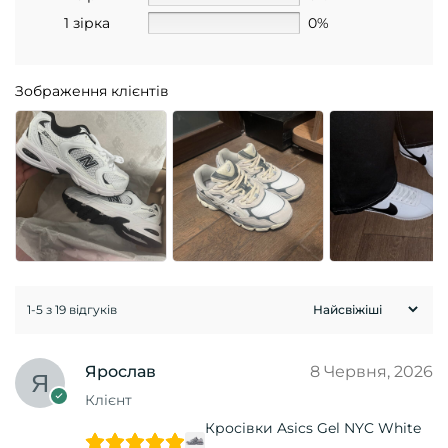
1 зірка
0%
n
Зображення клієнтів
1-5 з 19 відгуків
Ярослав
8 Червня, 2026
Клієнт
Кросівки Asics Gel NYC White