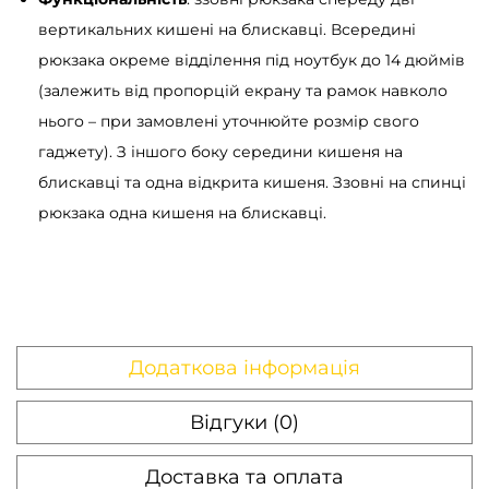
л
вертикальних кишені на блискавці. Всередині
ь
рюкзака окреме відділення під ноутбук до 14 дюймів
к
(залежить від пропорцій екрану та рамок навколо
і
нього – при замовлені уточнюйте розмір свого
с
гаджету). З іншого боку середини кишеня на
т
блискавці та одна відкрита кишеня. Ззовні на спинці
ь
рюкзака одна кишеня на блискавці.
Додаткова інформація
Відгуки (0)
Доставка та оплата