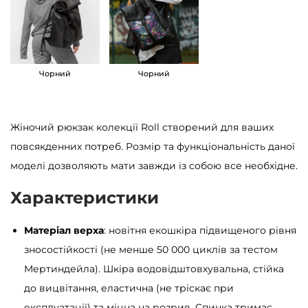
ж
і
н
о
Чорний
Чорний
ч
и
Жіночий рюкзак колекції Roll створений для ваших
й
повсякденних потреб. Розмір та функціональність даної
S
моделі дозволяють мати завжди із собою все необхідне.
a
m
Характеристики
b
a
Матеріал верха
: новітня екошкіра підвищеного рівня
g
зносостійкості (не менше 50 000 циклів за тестом
R
Мертиндейла). Шкіра водовідштовхувальна, стійка
o
до вицвітання, еластична (не тріскає при
l
експлуатації) та міцна на розрив. Спинка тримає