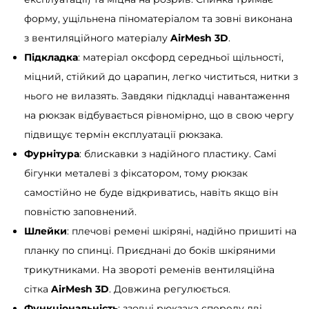
l
форму, ущільнена піноматеріалом та зовні виконана
T
з вентиляційного матеріалу
AirMesh 3D
.
o
Підкладка
: матеріал оксфорд середньої щільності,
p
міцний, стійкий до царапин, легко чиститься, нитки з
O
нього не вилазять. Завдяки підкладці навантаження
n
на рюкзак відбувається рівномірно, що в свою чергу
e
підвищує термін експлуатації рюкзака.
б
Фурнітура
: блискавки з надійного пластику. Самі
е
бігунки металеві з фіксатором, тому рюкзак
ж
самостійно не буде відкриватись, навіть якщо він
е
повністю заповнений.
в
Шлейки
: плечові ремені шкіряні, надійно пришиті на
и
планку по спинці. Приєднані до боків шкіряними
й
трикутниками. На звороті ременів вентиляційна
к
сітка
AirMesh 3D
. Довжина регулюється.
і
Функціональність
: ззовні рюкзака спереду дві