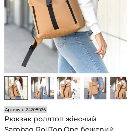
n
Артикул:
24208026
Рюкзак роллтоп жіночий
Sambag RollTop One бежевий