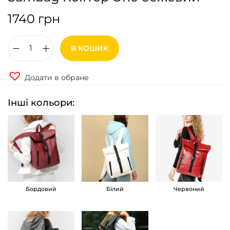
1740
грн
В КОШИК
Р
ю
Додати в обране
к
з
Інші кольори:
а
к
р
о
л
л
Бордовий
Білий
Червоний
т
о
п