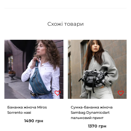
Схожі товари
Бананка жіноча Miros
Сумка-бананка жіноча
Sorrento наві
Sambag Dynamicdart
пальмовий принт
1490
грн
1370
грн