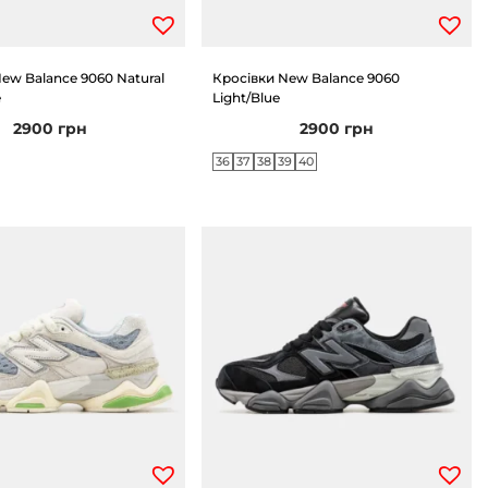
ew Balance 9060 Natural
Кросівки New Balance 9060
e
Light/Blue
2900
грн
2900
грн
36
37
38
39
40