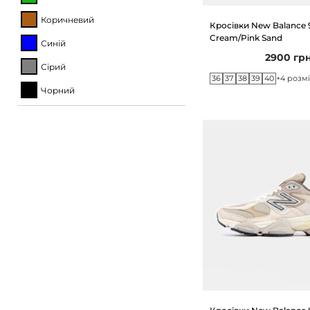
Коричневий
Кросівки New Balance 
Cream/Pink Sand
Синій
2900
гр
Сірий
36
37
38
39
40
+4 розм
Чорний