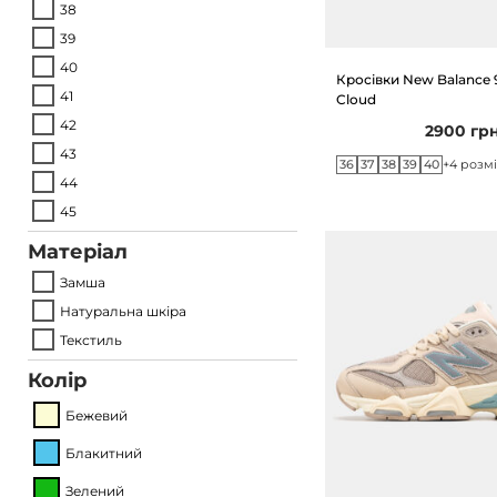
38
o
39
n
40
Кросівки New Balance 
41
Cloud
42
2900
гр
43
36
37
38
39
40
+4 розм
44
45
Матеріал
Замша
Натуральна шкіра
Текстиль
Колір
Бежевий
Блакитний
Зелений