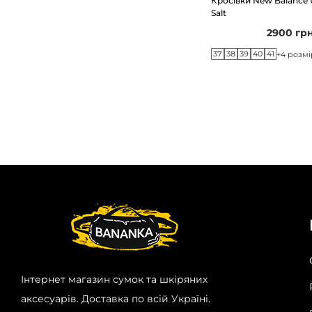
Кросівки New Balance 
Salt
2900
гр
37
38
39
40
41
+4 розм
Інтернет магазин сумок та шкіряних
аксесуарів. Доставка по всій Україні.