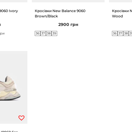
9060 Ivory
Кросівки New Balance 9060
Кросівки N
Brown/Black
Wood
н
2900
грн
36
37
38
39
36
37
38
3
іри