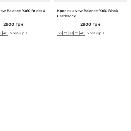
ew Balance 9060 Bricks &
Кросівки New Balance 9060 Black
Castlerock
2900
грн
2900
грн
9
40
36
37
38
39
40
+5 розмірів
+5 розмірів