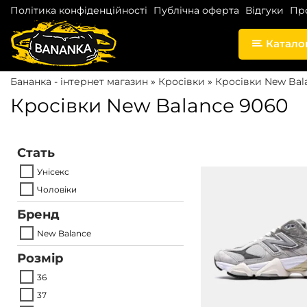
Політика конфіденційності
Публічна оферта
Відгуки
Пр
Катало
S
S
k
k
Бананка - інтернет магазин
»
Кросівки
»
Кросівки New Bal
i
i
Кросівки New Balance 9060
p
p
t
t
o
o
Стать
n
c
Унісекс
a
o
Чоловіки
v
n
Бренд
i
t
New Balance
g
e
Розмір
a
n
36
t
t
37
i