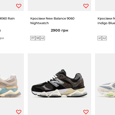
9060 Rain
Кросівки New Balance 9060
Кросівки N
Nightwatch
Indigo Blu
н
2900
грн
37
38
42
41
42
іри