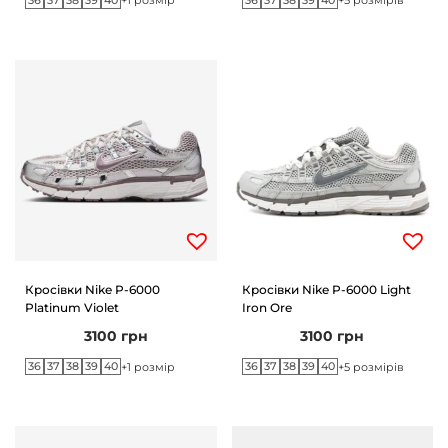
+1 розмір
+5 розмірів
Кросівки Nike P-6000
Кросівки Nike P-6000 Light
Platinum Violet
Iron Ore
3100
грн
3100
грн
36
37
38
39
40
36
37
38
39
40
+1 розмір
+5 розмірів