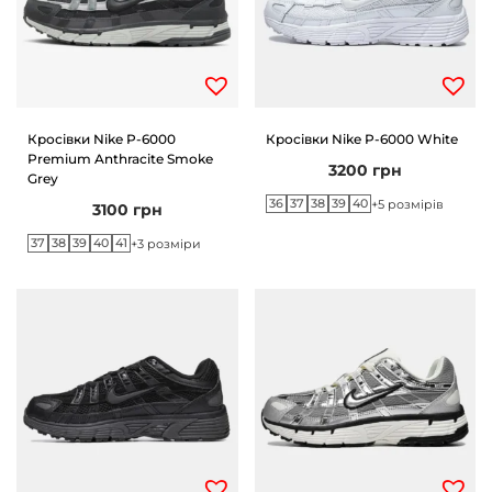
Кросівки Nike P-6000
Кросівки Nike P-6000 White
Premium Anthracite Smoke
3200
грн
Grey
36
37
38
39
40
+5 розмірів
3100
грн
37
38
39
40
41
+3 розміри