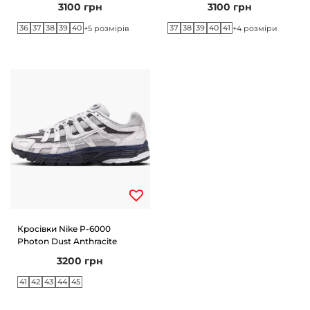
3100
грн
3100
грн
36
37
38
39
40
37
38
39
40
41
+5 розмірів
+4 розміри
Кросівки Nike P-6000
Photon Dust Anthracite
3200
грн
41
42
43
44
45