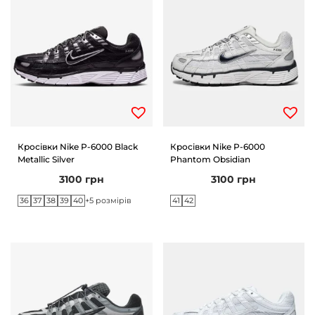
Кросівки Nike P-6000 Black
Кросівки Nike P-6000
Metallic Silver
Phantom Obsidian
3100
грн
3100
грн
36
37
38
39
40
41
42
+5 розмірів