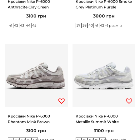
Кросівки Nike P-6000
Кросівки Nike P-6000 Smoke
Anthracite Clay Green
Grey Platinum Purple
n
3100
грн
3000
грн
41
42
43
44
45
37
38
40
41
42
+1 розмір
Кросівки Nike P-6000
Кросівки Nike P-6000
Phantom Mink Brown
Metallic Summit White
3100
грн
3100
грн
36
37
38
39
40
36
37
38
39
40