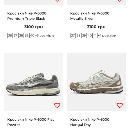
Кросівки Nike P-6000
Кросівки Nike P-6000
Premium Triple Black
Metallic Silver
3100
грн
3100
грн
36
37
38
39
40
37
38
39
40
41
+5 розмірів
+4 розміри
Кросівки Nike P-6000 Flat
Кросівки Nike P-6000
Pewter
Hangul Day