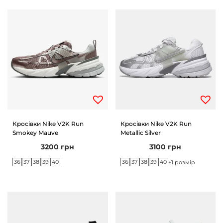
Кросівки Nike V2K Run
Кросівки Nike V2K Run
Smokey Mauve
Metallic Silver
3200
грн
3100
грн
36
37
38
39
40
36
37
38
39
40
+1 розмір