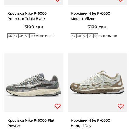
Кросівки Nike P-6000
Кросівки Nike P-6000
Premium Triple Black
Metallic Silver
3100
грн
3100
грн
36
37
38
39
40
37
38
39
40
41
+5 розмірів
+4 розміри
Кросівки Nike P-6000 Flat
Кросівки Nike P-6000
Pewter
Hangul Day