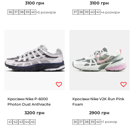
3100
грн
3100
грн
36
37
38
39
40
37
38
39
40
41
+5 розмірів
+4 розміри
Кросівки Nike P-6000
Кросівки Nike V2K Run Pink
Photon Dust Anthracite
Foam
3200
грн
2900
грн
41
42
43
44
45
36
37
38
39
40
+1 розмір