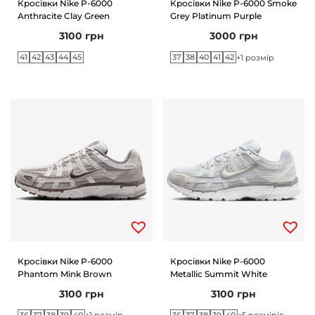
Кросівки Nike P-6000
Кросівки Nike P-6000 Smoke
Anthracite Clay Green
Grey Platinum Purple
n
3100
грн
3000
грн
41
42
43
44
45
37
38
40
41
42
+1 розмір
Кросівки Nike P-6000
Кросівки Nike P-6000
Phantom Mink Brown
Metallic Summit White
3100
грн
3100
грн
36
37
38
39
40
36
37
38
39
40