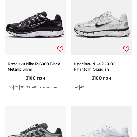
Кросівки Nike P-6000 Black
Кросівки Nike P-6000
Metallic Silver
Phantom Obsidian
3100
грн
3100
грн
36
37
38
39
40
41
42
+5 розмірів