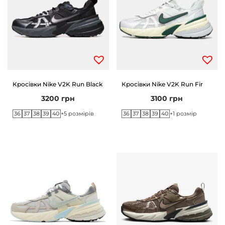
Кросівки Nike V2K Run Black
Кросівки Nike V2K Run Fir
3200
грн
3100
грн
36
37
38
39
40
36
37
38
39
40
+5 розмірів
+1 розмір