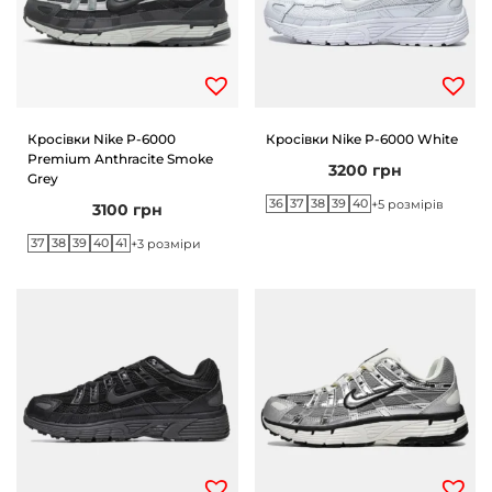
Кросівки Nike P-6000
Кросівки Nike P-6000 White
Premium Anthracite Smoke
3200
грн
Grey
36
37
38
39
40
+5 розмірів
3100
грн
37
38
39
40
41
+3 розміри