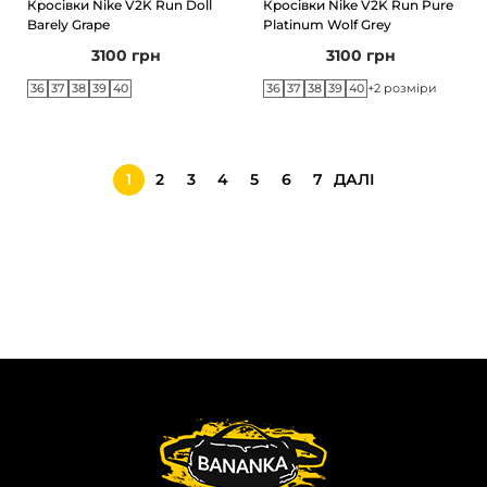
Кросівки Nike V2K Run Doll
Кросівки Nike V2K Run Pure
Barely Grape
Platinum Wolf Grey
3100
грн
3100
грн
36
37
38
39
40
36
37
38
39
40
+2 розміри
1
2
3
4
5
6
7
ДАЛІ