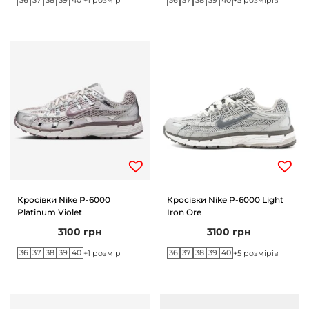
+1 розмір
+5 розмірів
Кросівки Nike P-6000
Кросівки Nike P-6000 Light
Platinum Violet
Iron Ore
3100
грн
3100
грн
36
37
38
39
40
36
37
38
39
40
+1 розмір
+5 розмірів