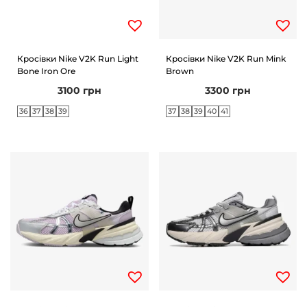
Кросівки Nike V2K Run Light
Кросівки Nike V2K Run Mink
Bone Iron Ore
Brown
3100
грн
3300
грн
36
37
38
39
37
38
39
40
41