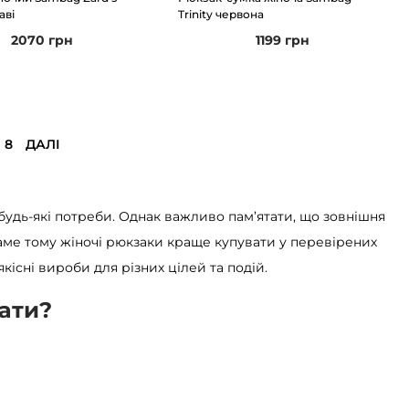
аві
Trinity червона
2070
грн
1199
грн
8
ДАЛІ
будь-які потреби. Однак важливо пам’ятати, що зовнішня
Саме тому жіночі рюкзаки краще купувати у перевірених
якісні вироби для різних цілей та подій.
ати?