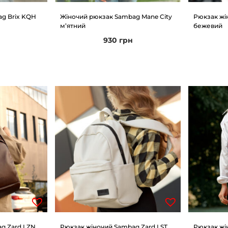
g Brix KQH
Жіночий рюкзак Sambag Mane City
Рюкзак жі
м’ятний
бежевий
930
грн
g Zard LZN
Рюкзак жіночий Sambag Zard LST
Рюкзак жі