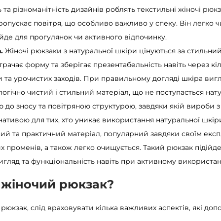
 та різноманітність дизайнів роблять текстильні жіночі рю
опускає повітря, що особливо важливо у спеку. Він легко ч
ійде для прогулянок чи активного відпочинку.
.
Жіночі рюкзаки з натуральної шкіри цінуються за стильний 
рачає форму та зберігає презентабельність навіть через кіл
 та урочистих заходів. При правильному догляді шкіра виг
огічно чистий і стильний матеріал, що не поступається нату
стю до зносу та повітряною структурою, завдяки якій вироби з
ативою для тих, хто уникає використання натуральної шкіри
ий та практичний матеріал, популярний завдяки своїм експ
х променів, а також легко очищується. Такий рюкзак підійде
игляд та функціональність навіть при активному використан
 жіночий рюкзак?
юкзак, слід враховувати кілька важливих аспектів, які доп