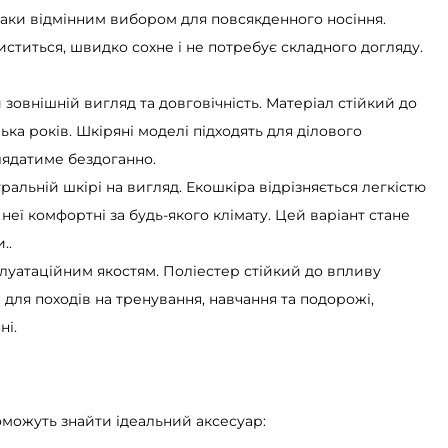
кзаки відмінним вибором для повсякденного носіння.
иститься, швидко сохне і не потребує складного догляду.
зовнішній вигляд та довговічність. Матеріал стійкий до
ька років. Шкіряні моделі підходять для ділового
лядатиме бездоганно.
ральній шкірі на вигляд. Екошкіра відрізняється легкістю
 неї комфортні за будь-якого клімату. Цей варіант стане
..
луатаційним якостям. Поліестер стійкий до впливу
 для походів на тренування, навчання та подорожі,
ні.
оможуть знайти ідеальний аксесуар: