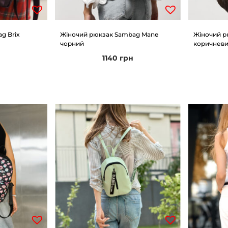
g Brix
Жіночий рюкзак Sambag Mane
Жіночий р
чорний
коричнев
н
1140
грн