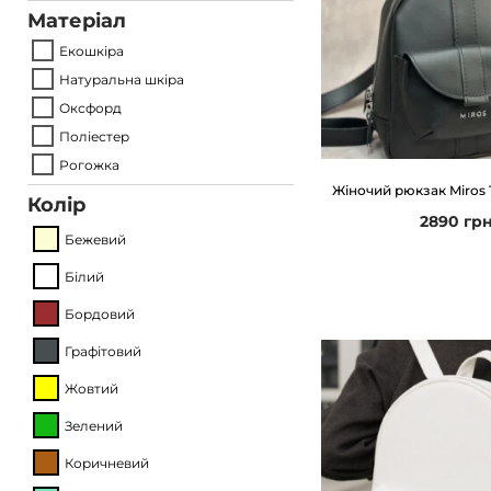
Матеріал
o
Екошкіра
n
Натуральна шкіра
Оксфорд
Поліестер
Рогожка
Жіночий рюкзак Miros 
Колір
2890
гр
Бежевий
Білий
Бордовий
Графітовий
Жовтий
Зелений
Коричневий