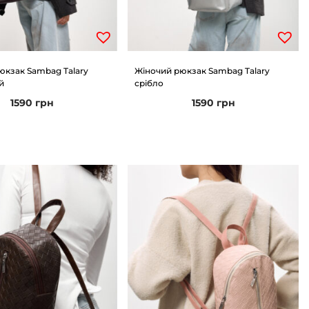
юкзак Sambag Talary
Жіночий рюкзак Sambag Talary
й
срібло
1590
грн
1590
грн