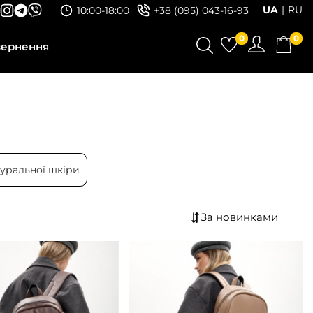
UA
RU
10:00-18:00
+38 (095) 043-16-93
0
0
вернення
туральної шкіри