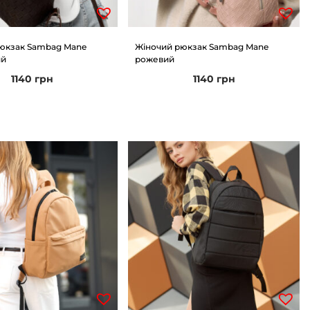
юкзак Sambag Mane
Жіночий рюкзак Sambag Mane
ий
рожевий
1140
грн
1140
грн