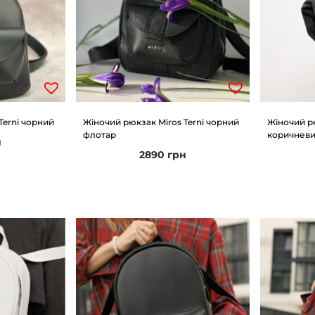
Terni чорний
Жіночий рюкзак Miros Terni чорний
Жіночий р
флотар
коричнев
н
2890
грн