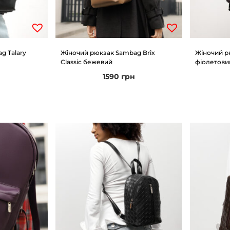
g Talary
Жіночий рюкзак Sambag Brix
Жіночий р
Classic бежевий
фіолетови
н
1590
грн