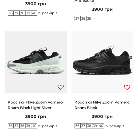
Anthracite
3900
грн
3900
грн
36
37
38
39
40
+5 розмірів
37
38
39
Кросівки Nike Zoom Vomero
Кросівки Nike Zoom Vomero
Roam Black Light Silver
Roam Black
3900
грн
3900
грн
36
37
38
39
40
36
37
38
39
40
+5 розмірів
+5 розмірів