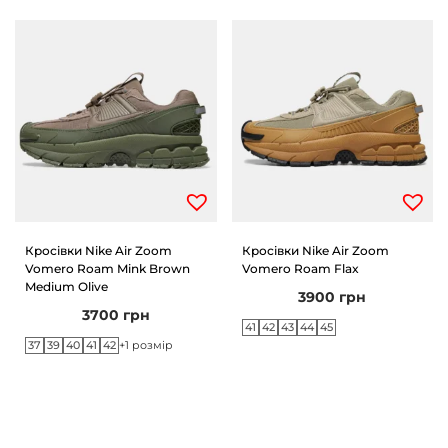
Кросівки Nike Air Zoom
Кросівки Nike Air Zoom
Vomero Roam Mink Brown
Vomero Roam Flax
Medium Olive
3900
грн
3700
грн
41
42
43
44
45
37
39
40
41
42
+1 розмір