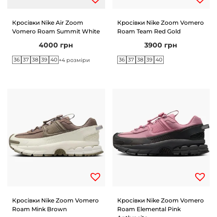
n
Кросівки Nike Air Zoom
Кросівки Nike Zoom Vomero
Vomero Roam Summit White
Roam Team Red Gold
4000
грн
3900
грн
36
37
38
39
40
36
37
38
39
40
+4 розміри
Кросівки Nike Zoom Vomero
Кросівки Nike Zoom Vomero
Roam Mink Brown
Roam Elemental Pink