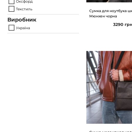
Оксфорд
Текстиль
Сумка для ноутбука шк
Мюнхен чорна
Виробник
3290
гр
Україна