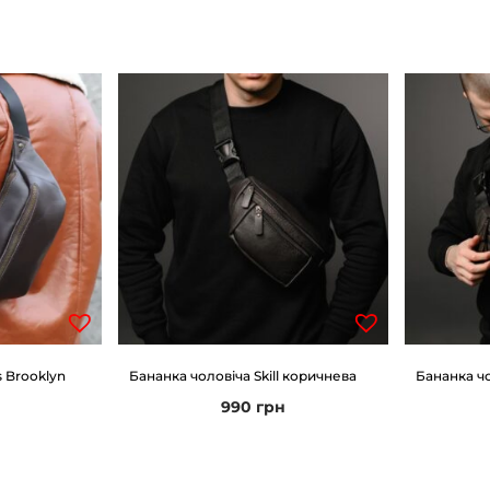
s Brooklyn
Бананка чоловіча Skill коричнева
Бананка чо
990
грн
н