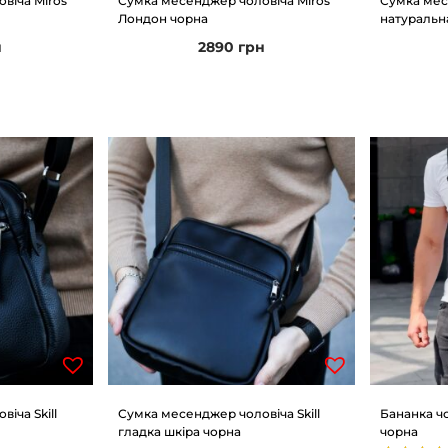
віча Miros
Сумка месенджер чоловіча Miros
Сумка месе
Лондон чорна
натуральн
н
2890
грн
іча Skill
Сумка месенджер чоловіча Skill
Бананка чо
гладка шкіра чорна
чорна