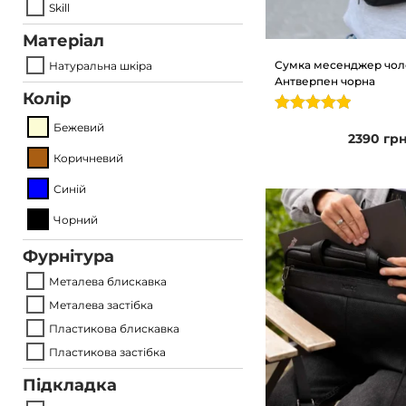
Skill
o
Матеріал
n
Сумка месенджер чоло
Натуральна шкіра
Антверпен чорна
Колір
Бежевий
2390
гр
Коричневий
Синій
Чорний
Фурнітура
Металева блискавка
Металева застібка
Пластикова блискавка
Пластикова застібка
Підкладка