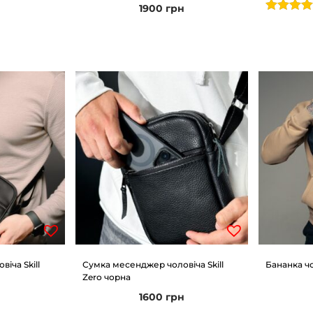
н
1900
грн
іча Skill
Сумка месенджер чоловіча Skill
Бананка чо
Zero чорна
н
1600
грн