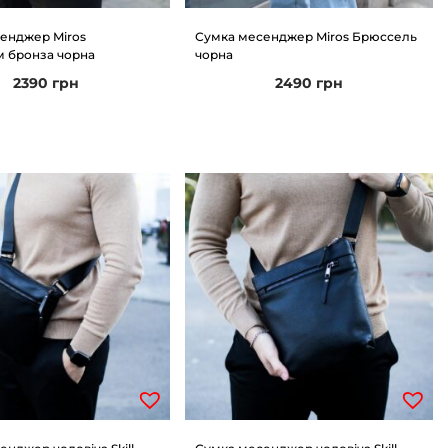
енджер Miros
Сумка месенджер Miros Брюссель
 бронза чорна
чорна
2390
грн
2490
грн