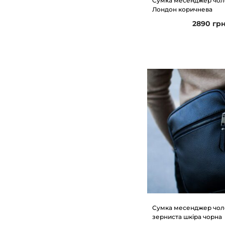
Сумка месенджер чоло
Лондон коричнева
2890
гр
Сумка месенджер чолов
зерниста шкіра чорна