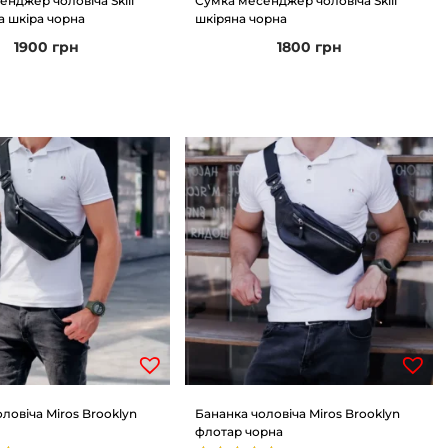
нджер чоловіча Skill
Сумка месенджер чоловіча Skill
а шкіра чорна
шкіряна чорна
1900
грн
1800
грн
ловіча Miros Brooklyn
Бананка чоловіча Miros Brooklyn
флотар чорна