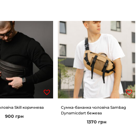
ловіча Skill коричнева
Сумка-бананка чоловіча Sambag
Dynamicdart бежева
900
грн
1370
грн