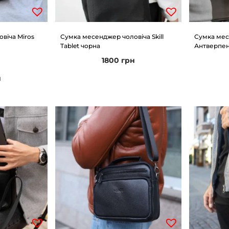
віча Miros
Сумка месенджер чоловіча Skill
Сумка мес
Tablet чорна
Антверпен
1800
грн
н