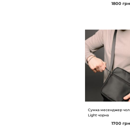
1800
гр
Сумка месенджер чолов
Light чорна
1700
гр