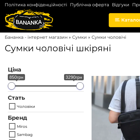
Політика конфіденційності
Публічна оферта
Відгуки
Пр
Катало
S
S
k
k
Бананка - інтернет магазин
»
Сумки
»
Сумки чоловічі
i
i
Сумки чоловічі шкіряні
p
p
t
t
o
o
Ціна
n
c
850грн
3290грн
a
o
v
n
Стать
i
t
Чоловіки
g
e
Бренд
a
n
Miros
t
t
Sambag
i