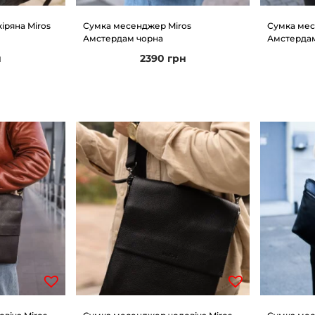
іряна Miros
Сумка месенджер Miros
Сумка мес
Амстердам чорна
Амстердам
н
2390
грн