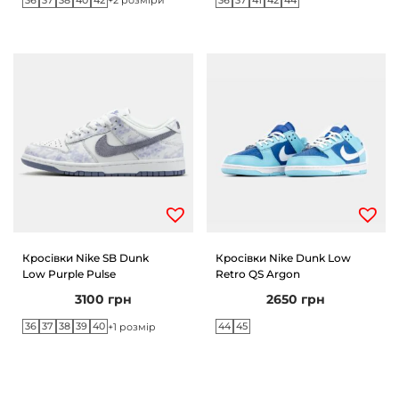
+2 розміри
Кросівки Nike SB Dunk
Кросівки Nike Dunk Low
Low Purple Pulse
Retro QS Argon
3100
грн
2650
грн
36
37
38
39
40
44
45
+1 розмір