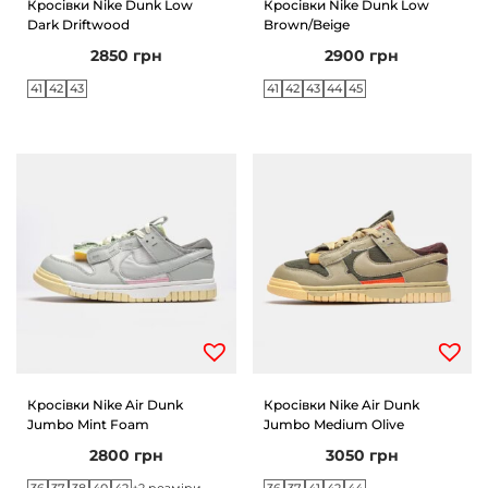
Кросівки Nike Dunk Low
Кросівки Nike Dunk Low
Dark Driftwood
Brown/Beige
n
2850
грн
2900
грн
41
42
43
41
42
43
44
45
Кросівки Nike Air Dunk
Кросівки Nike Air Dunk
Jumbo Mint Foam
Jumbo Medium Olive
2800
грн
3050
грн
36
37
38
40
42
36
37
41
42
44