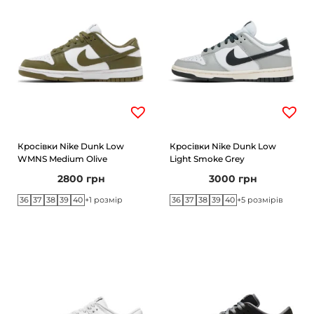
Кросівки Nike Dunk Low
Кросівки Nike Dunk Low
WMNS Medium Olive
Light Smoke Grey
2800
грн
3000
грн
36
37
38
39
40
36
37
38
39
40
+1 розмір
+5 розмірів