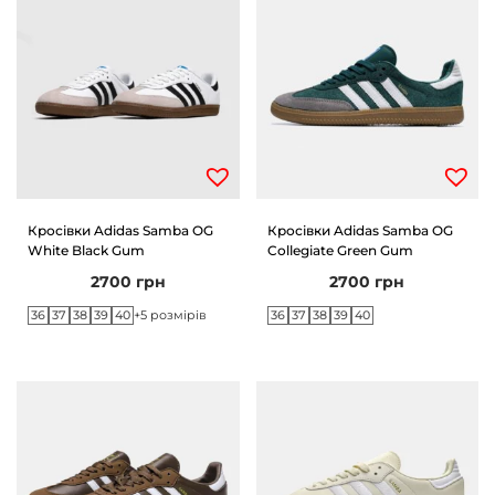
Кросівки Adidas Samba OG
Кросівки Adidas Samba OG
White Black Gum
Collegiate Green Gum
2700
грн
2700
грн
36
37
38
39
40
36
37
38
39
40
+5 розмірів