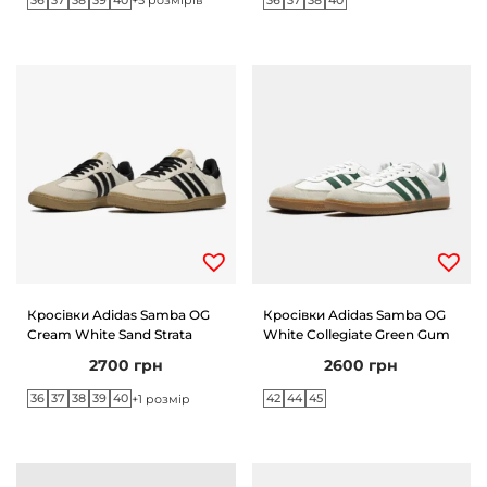
+5 розмірів
Кросівки Adidas Samba OG
Кросівки Adidas Samba OG
Cream White Sand Strata
White Collegiate Green Gum
2700
грн
2600
грн
36
37
38
39
40
42
44
45
+1 розмір