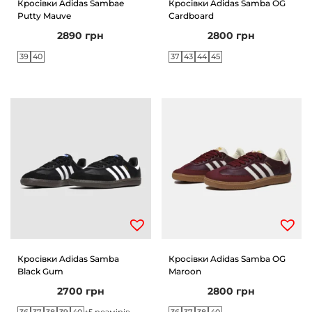
Кросівки Adidas Sambae
Кросівки Adidas Samba OG
Putty Mauve
Cardboard
n
2890
грн
2800
грн
39
40
37
43
44
45
Кросівки Adidas Samba
Кросівки Adidas Samba OG
Black Gum
Maroon
2700
грн
2800
грн
36
37
38
39
40
36
37
38
40