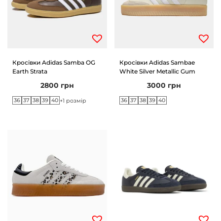
Кросівки Adidas Samba OG
Кросівки Adidas Sambae
Earth Strata
White Silver Metallic Gum
2800
грн
3000
грн
36
37
38
39
40
36
37
38
39
40
+1 розмір