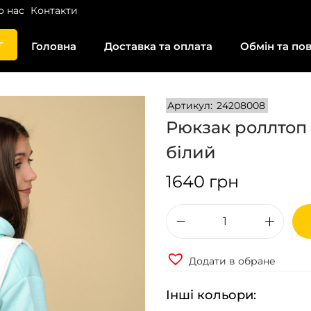
о нас
Контакти
г
Головна
Доставка та оплата
Обмін та по
Артикул:
24208008
Рюкзак роллтоп
білий
1640
грн
Р
ю
Додати в обране
к
з
Інші кольори:
а