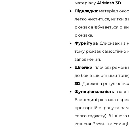
матеріалу
AirMesh 3D
.
a
Підкладка
: матеріал окс
m
легко чиститься, нитки з
b
рюкзак відбувається рівн
a
рюкзака.
g
Фурнітура
: блискавки з 
R
тому рюкзак самостійно н
o
заповнений.
l
Шлейки
: плечові ремені
l
до боків шкіряними трик
T
3D
. Довжина регулюється
o
Функціональність
: ззов
p
Всередині рюкзака окреме
O
пропорцій екрану та рам
n
свого гаджету). З іншого
e
кишеня. Ззовні на спинці
б