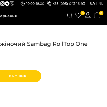
UA
RU
10:00-18:00
+38 (095) 043-16-93
0
0
вернення
 жіночий Sambag RollTop One
В КОШИК