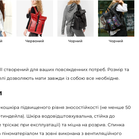
ий
Червоний
Чорний
Чорний
ll створений для ваших повсякденних потреб. Розмір та
елі дозволяють мати завжди із собою все необхідне.
и
 екошкіра підвищеного рівня зносостійкості (не менше 50
тиндейла). Шкіра водовідштовхувальна, стійка до
е тріскає при експлуатації) та міцна на розрив. Спинка
 піноматеріалом та зовні виконана з вентиляційного