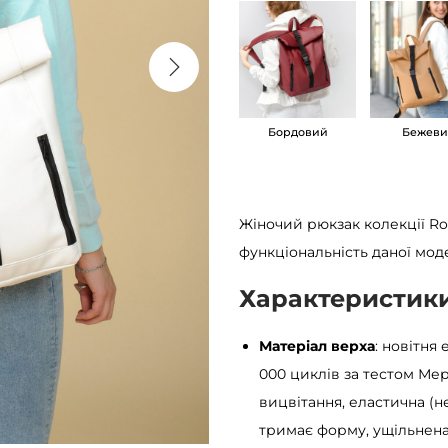
к
р
о
л
Бордовий
Бежев
л
т
о
п
Жіночий рюкзак колекції Ro
ж
функціональність даної мод
і
Характеристик
н
о
Матеріал верха
: новітня
ч
000 циклів за тестом Мер
и
вицвітання, еластична (н
й
тримає форму, ущільнена
S