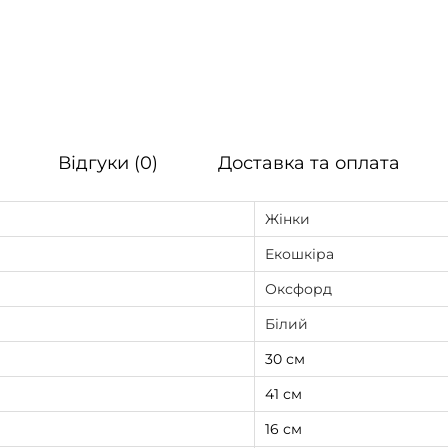
і
л
и
й
к
Відгуки (0)
Доставка та оплата
і
л
Жінки
ь
к
Екошкіра
і
Оксфорд
с
Білий
т
30 см
ь
41 см
16 см