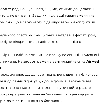
форд середньої щільності, міцний, стійкий до царапин,
 нього не вилазять. Завдяки підкладці навантаження на
омірно, що в свою чергу підвищує термін експлуатації
надійного пластику. Самі бігунки металеві з фіксатором,
е буде відкриватись, навіть якщо він повністю
 шкіряні, надійно пришиті на планку по спинці. Приєднані
утниками. На звороті ременів вентиляційна сітка
AirMesh
.
ні рюкзака спереду дві вертикальних кишені на блискавці.
 відділення під ноутбук до 14 дюймів (залежить від
ок навколо нього – при замовлені уточнюйте розмір
 боку середини кишеня на блискавці та одна відкрита
 рюкзака одна кишеня на блискавці.