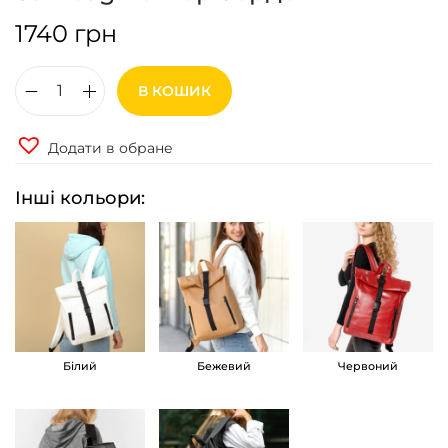
1740
грн
В КОШИК
Р
ю
Додати в обране
к
з
Інші кольори:
а
к
р
о
л
л
Білий
Бежевий
Червоний
т
о
п