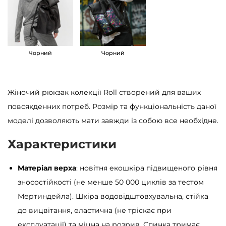
ж
і
н
о
Чорний
Чорний
ч
и
Жіночий рюкзак колекції Roll створений для ваших
й
повсякденних потреб. Розмір та функціональність даної
S
моделі дозволяють мати завжди із собою все необхідне.
a
m
Характеристики
b
a
Матеріал верха
: новітня екошкіра підвищеного рівня
g
зносостійкості (не менше 50 000 циклів за тестом
R
Мертиндейла). Шкіра водовідштовхувальна, стійка
o
до вицвітання, еластична (не тріскає при
l
експлуатації) та міцна на розрив. Спинка тримає