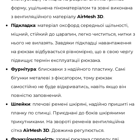
l
форму, ущільнена піноматеріалом та зовні виконана
T
з вентиляційного матеріалу
AirMesh 3D
.
o
Підкладка
: матеріал оксфорд середньої щільності,
p
міцний, стійкий до царапин, легко чиститься, нитки з
б
нього не вилазять. Завдяки підкладці навантаження
о
на рюкзак відбувається рівномірно, що в свою чергу
р
підвищує термін експлуатації рюкзака.
д
Фурнітура
: блискавки з надійного пластику. Самі
о
бігунки металеві з фіксатором, тому рюкзак
в
самостійно не буде відкриватись, навіть якщо він
и
повністю заповнений.
й
Шлейки
: плечові ремені шкіряні, надійно пришиті на
к
планку по спинці. Приєднані до боків шкіряними
і
трикутниками. На звороті ременів вентиляційна
л
сітка
AirMesh 3D
. Довжина регулюється.
ь
Функціональність
: ззовні рюкзака спереду дві