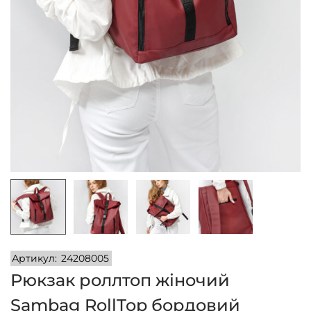
n
Артикул:
24208005
Рюкзак роллтоп жіночий
Sambag RollTop бордовий