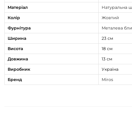
Матеріал
Натуральна ш
Колір
Жовтий
Фурнітура
Металева бли
Ширина
23 см
Висота
18 см
Довжина
13 см
Виробник
Україна
Бренд
Miros