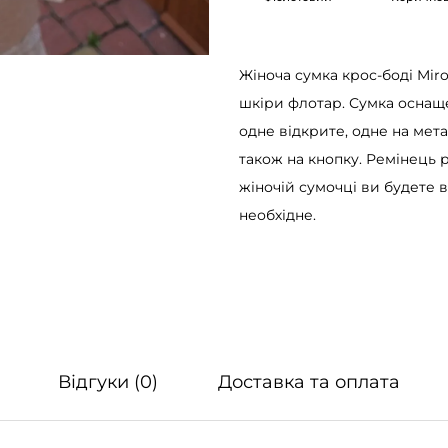
r
o
s
Жіноча сумка крос-боді Mir
М
шкіри флотар. Сумка оснаще
а
одне відкрите, одне на мета
р
також на кнопку. Ремінець р
о
жіночій сумочці ви будете 
к
необхідне.
к
о
ж
о
в
т
Відгуки (0)
Доставка та оплата
а
к