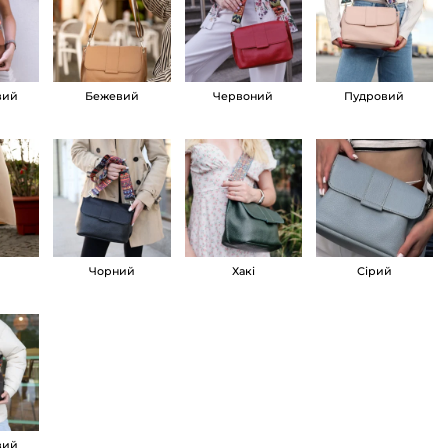
вий
Бежевий
Червоний
Пудровий
Чорний
Хакі
Сірий
вий