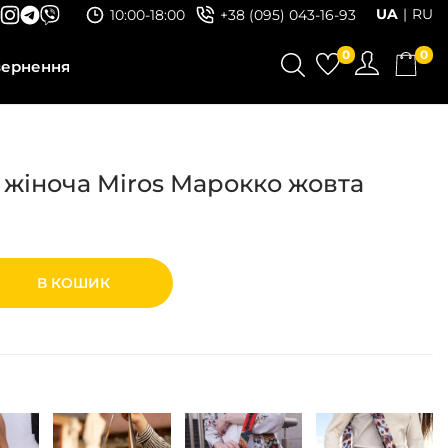
UA
RU
10:00-18:00
+38 (095) 043-16-93
0
0
вернення
 жіноча Miros Марокко жовта
В КОШИК