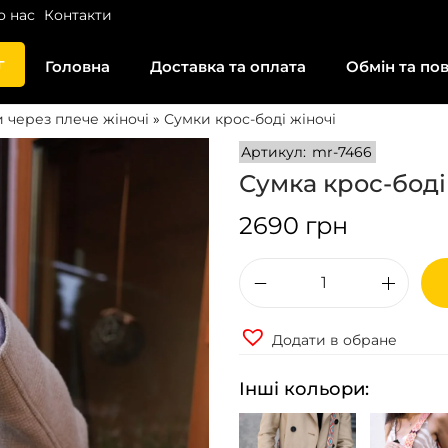
о нас
Контакти
г
Головна
Доставка та оплата
Обмін та по
 через плече жіночі
»
Сумки крос-боді жіночі
Артикул:
mr-7466
Сумка крос-боді
2690
грн
С
у
Додати в обране
м
к
Інші кольори:
а
к