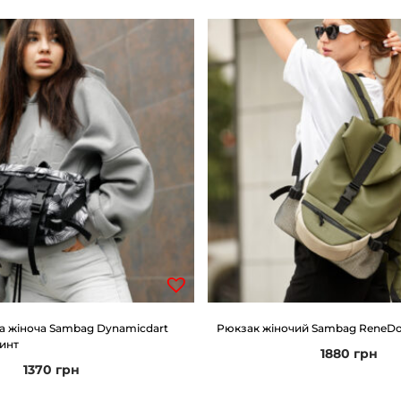
а жіноча Sambag Dynamicdart
Рюкзак жіночий Sambag ReneDou
инт
1880
грн
1370
грн