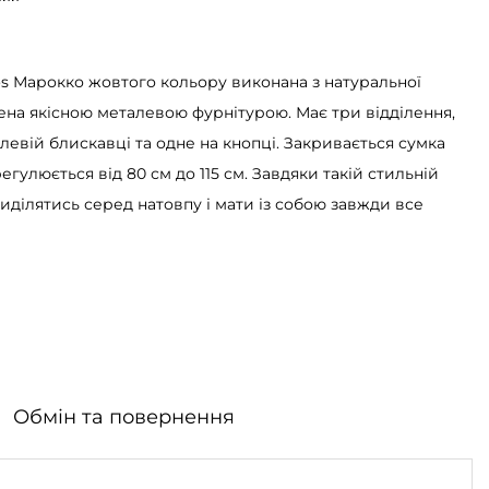
os Марокко жовтого кольору виконана з натуральної
на якісною металевою фурнітурою. Має три відділення,
левій блискавці та одне на кнопці. Закривається сумка
егулюється від 80 см до 115 см. Завдяки такій стильній
виділятись серед натовпу і мати із собою завжди все
Обмін та повернення