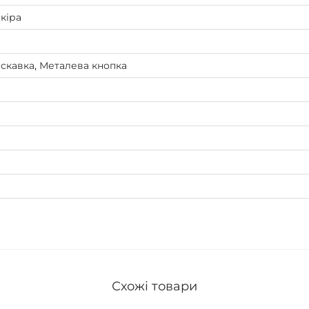
і
кіра
л
ь
скавка
,
Металева кнопка
к
і
с
т
ь
Схожі товари