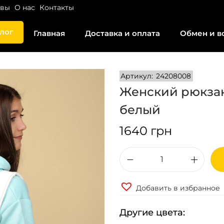
ывы
О нас
Контакты
лог
Главная
Доставка и оплата
Обмен и в
Артикул:
24208008
Женский рюкзак
белый
1640
грн
К
о
Добавить в избранное
л
и
Другие цвета:
ч