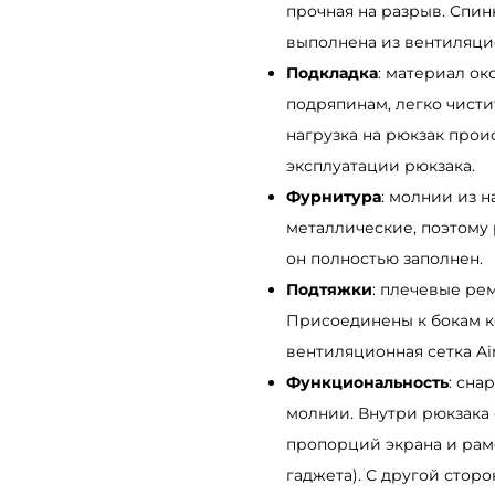
прочная на разрыв. Спи
и
выполнена из вентиляци
й
Подкладка
: материал ок
р
подряпинам, легко чисти
ю
нагрузка на рюкзак прои
к
эксплуатации рюкзака.
з
Фурнитура
: молнии из 
а
металлические, поэтому 
к
он полностью заполнен.
р
Подтяжки
: плечевые ре
о
Присоединены к бокам к
л
вентиляционная сетка Ai
л
Функциональность
: сна
т
молнии. Внутри рюкзака 
о
пропорций экрана и рамо
п
гаджета). С другой стор
S