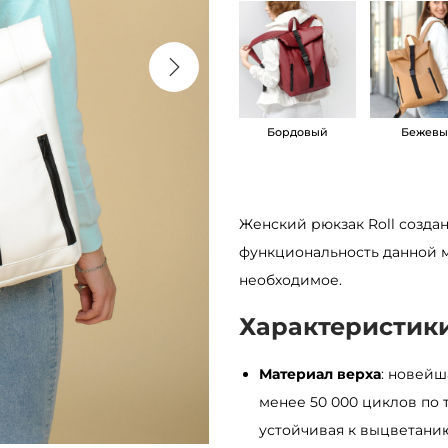
е
с
т
в
Бордовый
Бежев
о
т
о
в
Женский рюкзак Roll созда
а
функциональность данной м
р
необходимое.
а
Характеристик
Ж
е
Материал верха
: новейш
н
менее 50 000 циклов по 
с
устойчивая к выцветанию
к