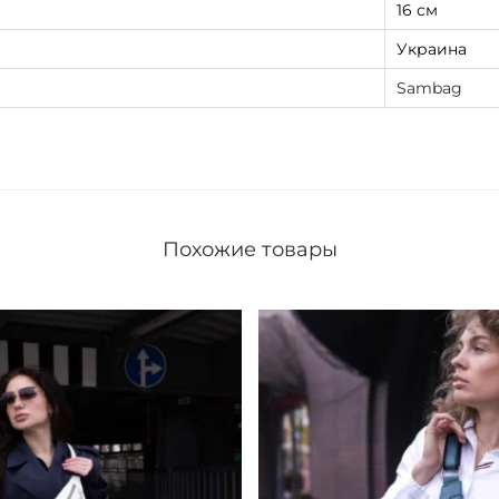
16 см
е
Украина
л
Sambag
ы
й
Похожие товары