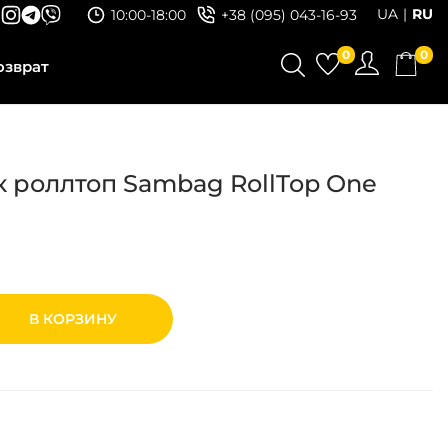
UA
RU
10:00-18:00
+38 (095) 043-16-93
0
0
озврат
 роллтоп Sambag RollTop One
В КОРЗИНУ