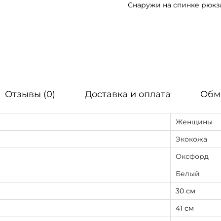
Снаружи на спинке рюкз
a
m
b
a
g
R
Отзывы (0)
Доставка и оплата
Обм
o
l
Женщины
l
T
Экокожа
o
Оксфорд
p
Белый
O
30 см
n
e
41 см
б