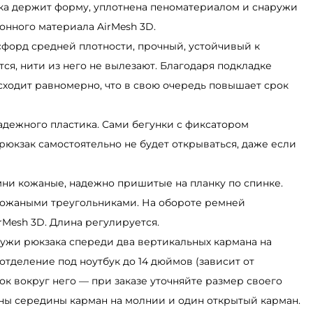
нка держит форму, уплотнена пеноматериалом и снаружи
онного материала AirMesh 3D.
сфорд средней плотности, прочный, устойчивый к
тся, нити из него не вылезают. Благодаря подкладке
сходит равномерно, что в свою очередь повышает срок
надежного пластика. Сами бегунки с фиксатором
рюкзак самостоятельно не будет открываться, даже если
мни кожаные, надежно пришитые на планку по спинке.
ожаными треугольниками. На обороте ремней
rMesh 3D. Длина регулируется.
ружи рюкзака спереди два вертикальных кармана на
отделение под ноутбук до 14 дюймов (зависит от
к вокруг него — при заказе уточняйте размер своего
оны середины карман на молнии и один открытый карман.