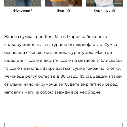
к
Фіолетовий
Жовтий
Коричневий
к
о
б
Жіноча сумка крос-боді Miros Марокко бежевого
е
кольору виконана з натуральної шкіри флотар. Сумка
ж
оснащена якісною металевою фурнітурою. Має три
е
відділення, одне відкрите, одне на металевій блискавці
в
та одне на кнопці. Закривається сумка також на кнопку.
а
Ремінець регулюється від 80 см до 115 см. Завдяки такій
к
стильній жіночій сумочці ви будете виділятись серед
і
натовпу і мати із собою завжди все необхідне.
л
ь
к
і
с