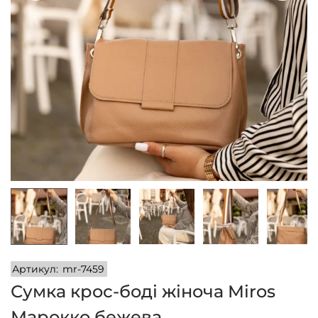
n
Артикул:
mr-7459
Сумка крос-боді жіноча Miros
Марокко бежева