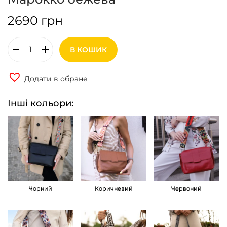
2690
грн
В КОШИК
С
у
Додати в обране
м
к
Інші кольори:
а
к
р
о
с
-
Чорний
Коричневий
Червоний
б
о
д