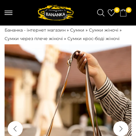
0
0
S
S
k
k
Бананка - інтернет магазин
»
Сумки
»
Сумки жіночі
»
i
i
Сумки через плече жіночі
»
Сумки крос-боді жіночі
p
p
t
t
o
o
n
c
a
o
v
n
i
t
g
e
a
n
t
t
i
o