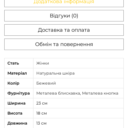
Додаткова інформація
т
Відгуки (0)
ь
Доставка та оплата
Обмін та повернення
Стать
Жінки
Матеріал
Натуральна шкіра
Колір
Бежевий
Фурнітура
Металева блискавка
,
Металева кнопка
Ширина
23 см
Висота
18 см
Довжина
13 см