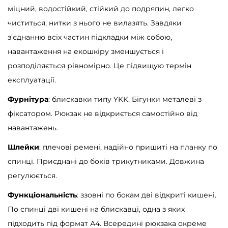
міцний, водостійкий, стійкий до подряпин, легко
чиститься, нитки з нього не вилазять. Завдяки
з’єднанню всіх частин підкладки між собою,
навантаження на екошкіру зменшується і
розподіляється рівномірно. Це підвищую термін
експлуатації.
Фурнітура
: блискавки типу YKK. Бігунки металеві з
фіксатором. Рюкзак не відкриється самостійно від
навантажень.
Шлейки
: плечові ремені, надійно пришиті на планку по
спинці. Приєднані до боків трикутниками. Довжина
регулюється.
Функціональність
: ззовні по бокам дві відкриті кишені.
По спинці дві кишені на блискавці, одна з яких
підходить під формат А4. Всередині рюкзака окреме