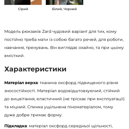
и
Сірий
Білий, Чорний
й
к
і
Модель рюкзаків Zard чудовий варіант для тих, кому
л
постійно треба мати із собою багато речей, для роботи,
ь
навчання, тренувань. Він виглядає охайно, та при цьому
к
вмісткий.
і
Характеристики
с
т
Матеріал верха
: тканина оксфорд підвищеного рівня
ь
зносостійкості. Матеріал водовідштовхуючий, стійкий
до вицвітання, еластичний (не тріскає при експлуатації)
та міцний. Спинка ущільнена піноматеріалом, тому
дуже добре тримає форму.
Підкладка
: матеріал оксфорд середньої щільності,