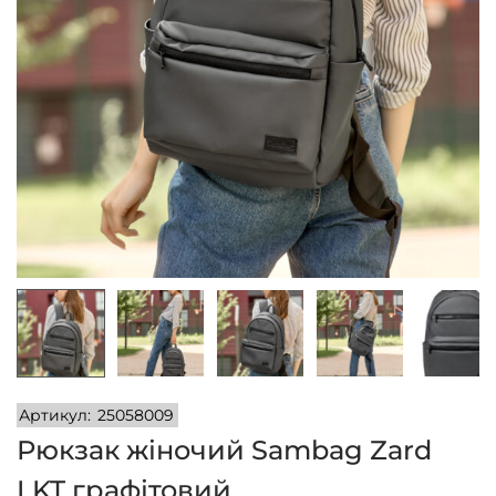
n
Артикул:
25058009
Рюкзак жіночий Sambag Zard
LKT графітовий