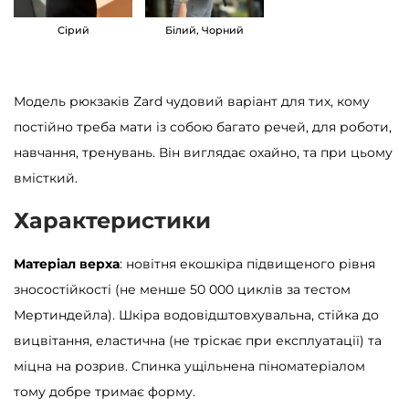
ф
Сірий
Білий, Чорний
і
т
о
Модель рюкзаків Zard чудовий варіант для тих, кому
в
постійно треба мати із собою багато речей, для роботи,
и
навчання, тренувань. Він виглядає охайно, та при цьому
й
вмісткий.
к
Характеристики
і
л
Матеріал верха
: новітня екошкіра підвищеного рівня
ь
зносостійкості (не менше 50 000 циклів за тестом
к
Мертиндейла). Шкіра водовідштовхувальна, стійка до
і
вицвітання, еластична (не тріскає при експлуатації) та
с
міцна на розрив. Спинка ущільнена піноматеріалом
т
тому добре тримає форму.
ь