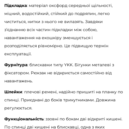
Підкладка
: матеріал оксфорд середньої щільності,
міцний, водостійкий, стійкий до подряпин, легко
чиститься, нитки з нього не вилазять. Завдяки
з’єднанню всіх частин підкладки між собою,
навантаження на екошкіру зменшується і
розподіляється рівномірно. Це підвищую термін
експлуатації.
Фурнітура
: блискавки типу YKK. Бігунки металеві з
фіксатором. Рюкзак не відкриється самостійно від
навантажень.
Шлейки
: плечові ремені, надійно пришиті на планку по
спинці. Приєднані до боків трикутниками. Довжина
регулюється.
Функціональність
: ззовні по бокам дві відкриті кишені.
По спинці дві кишені на блискавці, одна з яких