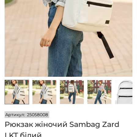
n
Артикул:
25058008
Рюкзак жіночий Sambag Zard
LKT білий