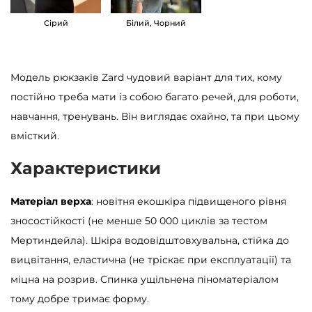
и
Сірий
Білий, Чорний
й
к
і
Модель рюкзаків Zard чудовий варіант для тих, кому
л
постійно треба мати із собою багато речей, для роботи,
ь
навчання, тренувань. Він виглядає охайно, та при цьому
к
вмісткий.
і
Характеристики
с
т
Матеріал верха
: новітня екошкіра підвищеного рівня
ь
зносостійкості (не менше 50 000 циклів за тестом
Мертиндейла). Шкіра водовідштовхувальна, стійка до
вицвітання, еластична (не тріскає при експлуатації) та
міцна на розрив. Спинка ущільнена піноматеріалом
тому добре тримає форму.