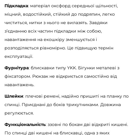
Підкладка
: матеріал оксфорд середньої щільності,
міцний, водостійкий, стійкий до подряпин, легко
чиститься, нитки з нього не вилазять. Завдяки
з’єднанню всіх частин підкладки між собою,
навантаження на екошкіру зменшується і
розподіляється рівномірно. Це підвищую термін
експлуатації.
Фурнітура
: блискавки типу YKK. Бігунки металеві з
фіксатором. Рюкзак не відкриється самостійно від
навантажень.
Шлейки
: плечові ремені, надійно пришиті на планку по
спинці. Приєднані до боків трикутниками. Довжина
регулюється.
Функціональність
: ззовні по бокам дві відкриті кишені.
По спинці дві кишені на блискавці, одна з яких