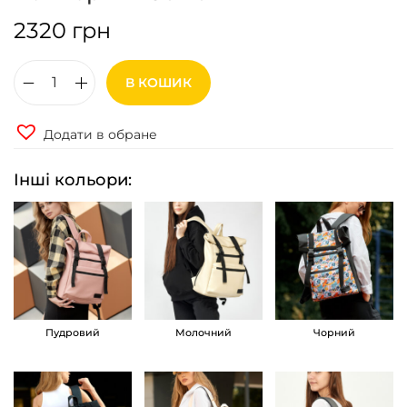
2320
грн
В КОШИК
Р
ю
Додати в обране
к
з
Інші кольори:
а
к
ж
і
н
о
Пудровий
Молочний
Чорний
ч
и
й