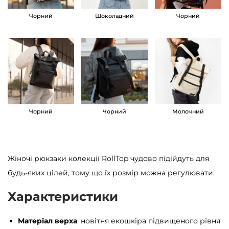
o
Чорний
Шоколадний
Чорний
p
L
T
T
б
е
ж
Чорний
Чорний
Молочний
е
в
и
Жіночі рюкзаки колекції RollTop чудово підійдуть для
й
будь-яких цілей, тому що їх розмір можна регулювати.
к
Характеристики
і
л
Матеріал верха
: новітня екошкіра підвищеного рівня
ь