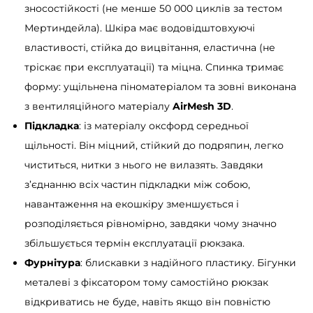
зносостійкості (не менше 50 000 циклів за тестом
к
Мертиндейла). Шкіра має водовідштовхуючі
і
властивості, стійка до вицвітання, еластична (не
с
тріскає при експлуатації) та міцна. Спинка тримає
т
форму: ущільнена піноматеріалом та зовні виконана
ь
з вентиляційного матеріалу
AirMesh 3D
.
Підкладка
: із матеріалу оксфорд середньої
щільності. Він міцний, стійкий до подряпин, легко
чиститься, нитки з нього не вилазять. Завдяки
з’єднанню всіх частин підкладки між собою,
навантаження на екошкіру зменшується і
розподіляється рівномірно, завдяки чому значно
збільшується термін експлуатації рюкзака.
Фурнітура
: блискавки з надійного пластику. Бігунки
металеві з фіксатором тому самостійно рюкзак
відкриватись не буде, навіть якщо він повністю