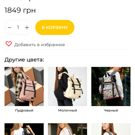
1849
грн
В КОРЗИНУ
К
о
Добавить в избранное
л
и
Другие цвета:
ч
е
с
т
в
о
Пудровый
Молочный
Черный
т
о
в