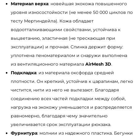
Материал верха
: новейшая экокожа повышенного
o
уровня износостойкости (не менее 50 000 циклов по
p
тесту Мертиндейла). Кожа обладает
L
водоотталкивающими свойствами, устойчива к
T
выцветанию, эластичная (не трескающая при
T
эксплуатации) и прочная. Спинка держит форму:
б
уплотнена пеноматериалом и снаружи выполнена
е
из вентиляционного материала
AirMesh 3D
.
ж
Подкладка
: из материала оксфорда средней
е
плотности. Он крепкий, устойчив к царапинам, легко
в
чистится, нити из него не вылезают. Благодаря
ы
соединению всех частей подкладки между собой,
й
нагрузка на экокожу уменьшается и распределяется
равномерно, благодаря чему значительно
увеличивается срок эксплуатации рюкзака.
Фурнитура
: молнии из надежного пластика. Бегунки