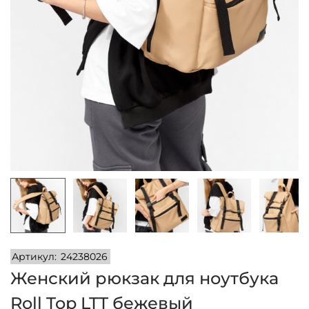
и
м
и
о
м
у
Артикул:
24238026
Женский рюкзак для ноутбука
Roll Top LTT бежевый