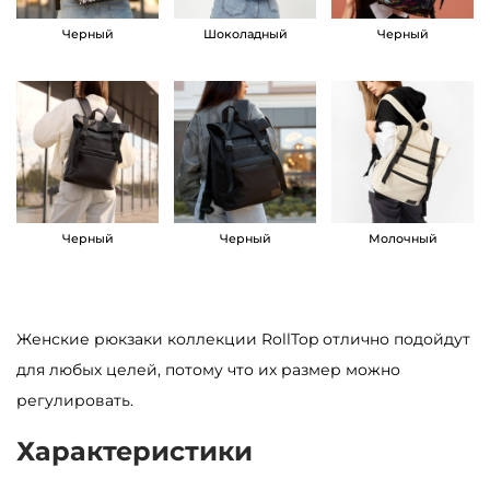
д
Черный
Шоколадный
Черный
л
я
н
о
у
т
б
Черный
Черный
Молочный
у
к
а
Женские рюкзаки коллекции RollTop отлично подойдут
R
для любых целей, потому что их размер можно
o
регулировать.
l
Характеристики
l
T