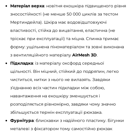
Матеріал верха
: новітня екошкіра підвищеного рівня
L
зносостійкості (не менше 50 000 циклів за тестом
T
Мертиндейла). Шкіра має водовідштовхуючі
T
властивості, стійка до вицвітання, еластична (не
б
тріскає при експлуатації) та міцна. Спинка тримає
о
форму: ущільнена піноматеріалом та зовні виконана
р
з вентиляційного матеріалу
AirMesh 3D
.
д
Підкладка
: із матеріалу оксфорд середньої
о
щільності. Він міцний, стійкий до подряпин, легко
к
чиститься, нитки з нього не вилазять. Завдяки
і
з’єднанню всіх частин підкладки між собою,
л
навантаження на екошкіру зменшується і
ь
розподіляється рівномірно, завдяки чому значно
к
збільшується термін експлуатації рюкзака.
і
Фурнітура
: блискавки з надійного пластику. Бігунки
с
металеві з фіксатором тому самостійно рюкзак
т