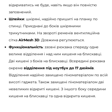
відкриватись не буде, навіть якщо він повністю
ь
заповнений.
Шлейки
: шкіряні, надійно пришиті на планку по
спинці. Приєднані до боків шкіряними
трикутниками. На звороті ременів вентиляційна
сітка
AirMesh 3D
. Довжина регулюються.
Функціональність
: ззовні рюкзака спереду одне
велике відділення і над ним кишеня на блискавці.
Дві кишені з боків на блискавці. Всередині рюкзака
окреме
відділення під ноутбук до 17 дюймів
.
Відділення надійно захищено піноматеріалом по всій
висоті гаджета. Також захищені піноматеріалом дві
невеликих відкриті кишені. З іншого боку середини
кишеня на блискавці та одна відкрита кишеня.