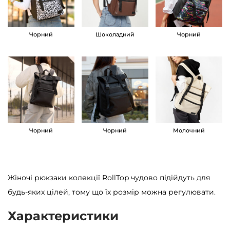
у
к
Чорний
Шоколадний
Чорний
у
S
a
m
b
a
g
Чорний
Чорний
Молочний
R
o
l
Жіночі рюкзаки колекції RollTop чудово підійдуть для
l
будь-яких цілей, тому що їх розмір можна регулювати.
T
Характеристики
o
p