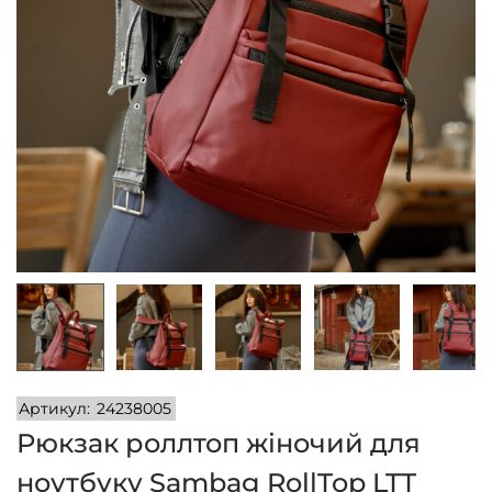
n
Артикул:
24238005
Рюкзак роллтоп жіночий для
ноутбуку Sambag RollTop LTT