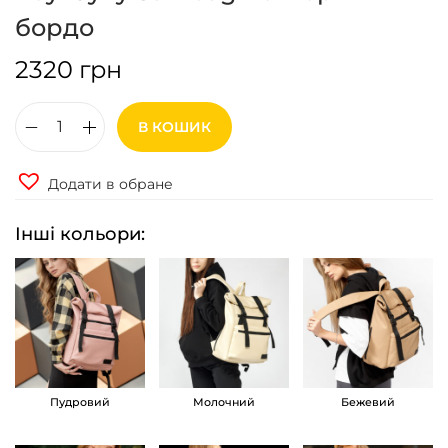
бордо
2320
грн
В КОШИК
Р
ю
Додати в обране
к
з
Інші кольори:
а
к
р
о
л
л
Пудровий
Молочний
Бежевий
т
о