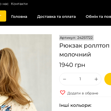
о нас
Контакти
г
Головна
Доставка та оплата
Обмін та по
Артикул:
24251722
Рюкзак роллтоп 
молочний
1940
грн
Р
ю
Додати в обране
к
з
Інші кольори:
а