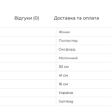
н
т
Відгуки (0)
Доставка та оплата
о
м
Жінки
м
о
Поліестер
л
Оксфорд
о
Молочний
ч
30 см
н
и
41 см
й
16 см
к
Україна
і
Sambag
л
ь