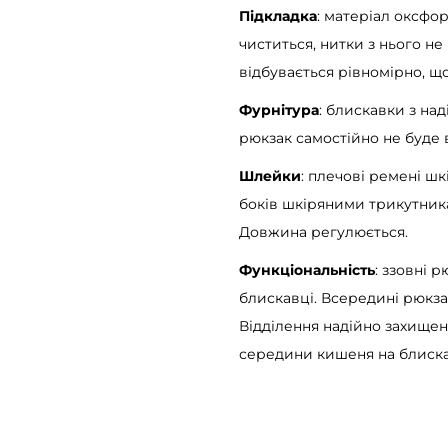
Підкладка
: матеріал оксфор
o
чиститься, нитки з нього не
l
відбувається рівномірно, щ
l
T
Фурнітура
: блискавки з над
o
рюкзак самостійно не буде 
p
Шлейки
: плечові ремені шк
M
боків шкіряними трикутника
i
Довжина регулюється.
l
Функціональність
: ззовні 
t
блискавці. Всередині рюкз
o
Відділення надійно захищен
n
середини кишеня на блискав
з
п
р
и