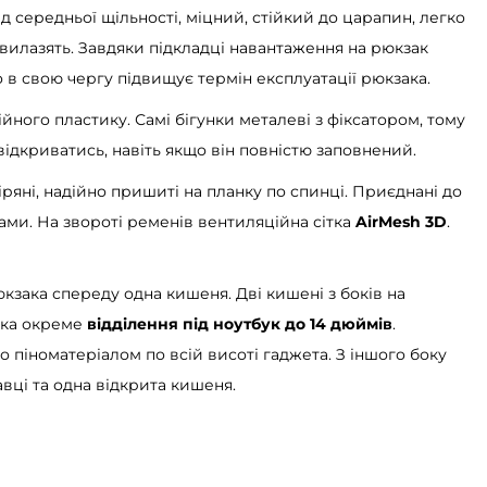
д середньої щільності, міцний, стійкий до царапин, легко
 вилазять. Завдяки підкладці навантаження на рюкзак
о в свою чергу підвищує термін експлуатації рюкзака.
ійного пластику. Самі бігунки металеві з фіксатором, тому
відкриватись, навіть якщо він повністю заповнений.
іряні, надійно пришиті на планку по спинці. Приєднані до
ми. На звороті ременів вентиляційна сітка
AirMesh 3D
.
рюкзака спереду одна кишеня. Дві кишені з боків на
ака окреме
відділення під ноутбук до 14 дюймів
.
о піноматеріалом по всій висоті гаджета. З іншого боку
ці та одна відкрита кишеня.