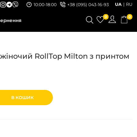
UA
RU
10:00-18:00
+38 (095) 043-16-93
0
0
вернення
жіночий RollTop Milton з принтом
В КОШИК