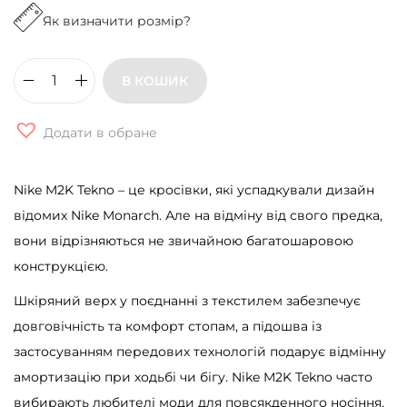
Як визначити розмір?
В КОШИК
К
р
Додати в обране
о
с
Nike M2K Tekno – це кросівки, які успадкували дизайн
і
відомих Nike Monarch. Але на відміну від свого предка,
в
вони відрізняються не звичайною багатошаровою
к
конструкцією.
и
N
Шкіряний верх у поєднанні з текстилем забезпечує
i
довговічність та комфорт стопам, а підошва із
k
застосуванням передових технологій подарує відмінну
e
амортизацію при ходьбі чи бігу. Nike M2K Tekno часто
M
вибирають любителі моди для повсякденного носіння,