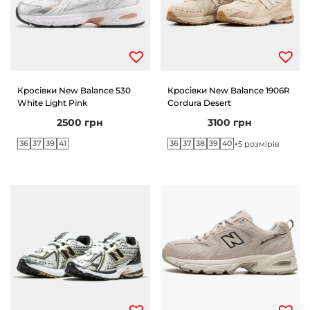
т
ь
Кросівки New Balance 530
Кросівки New Balance 1906R
White Light Pink
Cordura Desert
2500
грн
3100
грн
36
37
39
41
36
37
38
39
40
+5 розмірів