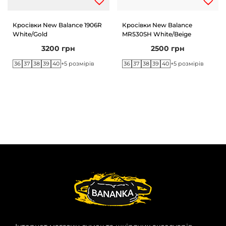
Кросівки New Balance 1906R
Кросівки New Balance
White/Gold
MR530SH White/Beige
3200
грн
2500
грн
36
37
38
39
40
36
37
38
39
40
+5 розмірів
+5 розмірів