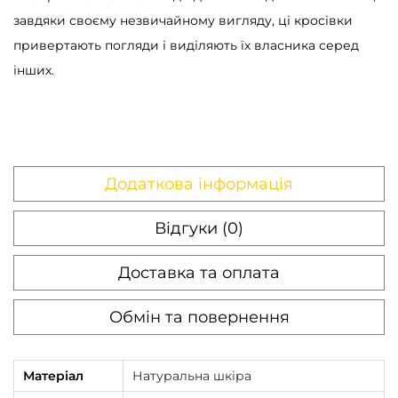
2
завдяки своєму незвичайному вигляду, ці кросівки
K
привертають погляди і виділяють їх власника серед
T
інших.
e
k
n
o
Додаткова інформація
W
h
Відгуки (0)
i
t
Доставка та оплата
e
/
Обмін та повернення
P
u
Матеріал
Натуральна шкіра
r