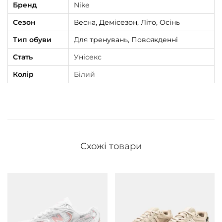
Бренд
Nike
e
Сезон
Весна, Демісезон, Літо, Осінь
P
l
Тип обуви
Для тренувань, Повсякденні
a
Стать
Унісекс
t
Колір
Білий
i
n
u
m
к
Схожі товари
і
л
ь
к
і
с