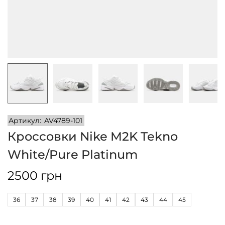
и
м
и
о
м
у
Артикул:
AV4789-101
Кроссовки Nike M2K Tekno
White/Pure Platinum
2500
грн
36
37
38
39
40
41
42
43
44
45