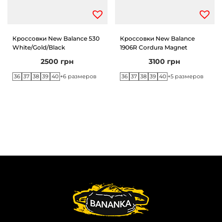
Кроссовки New Balance 530
Кроссовки New Balance
White/Gold/Black
1906R Cordura Magnet
2500
грн
3100
грн
36
37
38
39
40
36
37
38
39
40
+6 размеров
+5 размеров