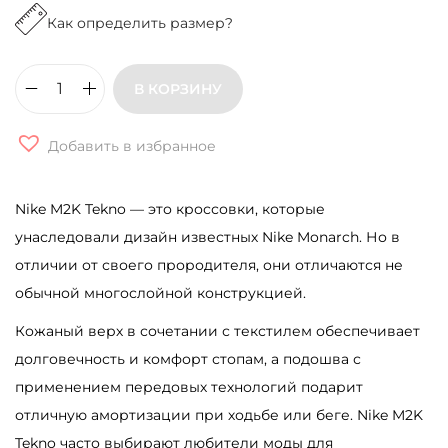
Как определить размер?
В КОРЗИНУ
К
о
Добавить в избранное
л
и
Nike M2K Tekno — это кроссовки, которые
ч
унаследовали дизайн известных Nike Monarch. Но в
е
отличии от своего прородителя, они отличаются не
с
обычной многослойной конструкцией.
т
в
Кожаный верх в сочетании с текстилем обеспечивает
о
долговечность и комфорт стопам, а подошва с
т
применением передовых технологий подарит
о
отличную амортизации при ходьбе или беге. Nike M2K
в
Tekno часто выбирают любители моды для