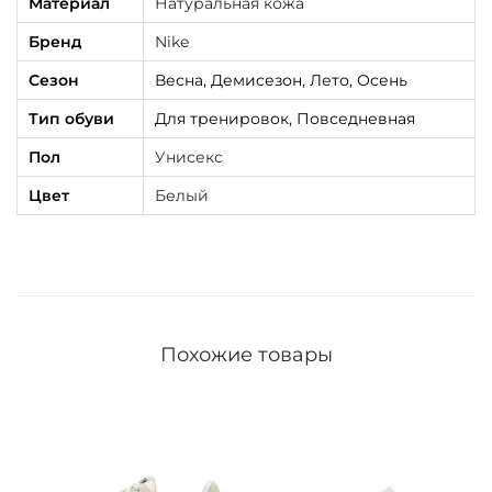
Материал
Натуральная кожа
M
Бренд
Nike
2
Сезон
Весна, Демисезон, Лето, Осень
K
T
Тип обуви
Для тренировок, Повседневная
e
Пол
Унисекс
k
Цвет
Белый
n
o
W
h
i
Похожие товары
t
e
/
P
u