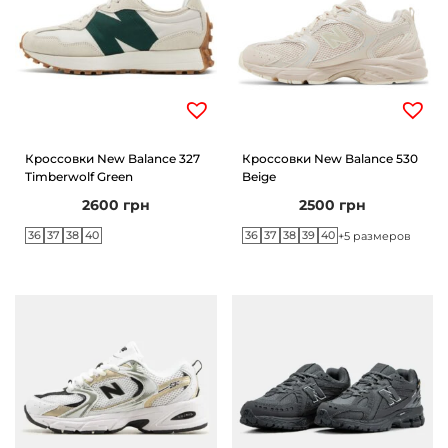
r
e
P
l
a
t
Кроссовки New Balance 327
Кроссовки New Balance 530
Timberwolf Green
Beige
i
2600
грн
2500
грн
n
36
37
38
40
36
37
38
39
40
+5 размеров
u
m