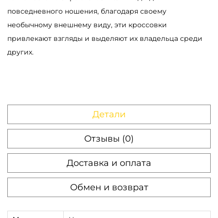
а
повседневного ношения, благодаря своему
р
необычному внешнему виду, эти кроссовки
а
привлекают взгляды и выделяют их владельца среди
К
других.
р
о
с
с
Детали
о
в
Отзывы (0)
к
и
Доставка и оплата
N
i
Обмен и возврат
k
e