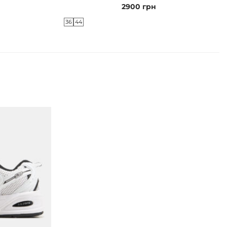
2900
грн
36
44