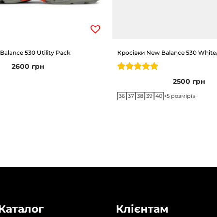
alance 530 Utility Pack
Кросівки New Balance 530 White
2600
грн
2500
грн
36
37
38
39
40
+5 розмірів
Каталог
Клієнтам