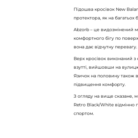
5
Підошва кросівок New Balanc
3
протектора, як на багатьох 
0
Abzorb – це видозмінений ма
v
комфортного бігу по поверхн
2
вона дає відчутну перевагу.
R
e
Верх кросівок виконаний з с
t
взутті, вийшовши на вулицю,
r
Язичок на половину також 
o
підвищення комфорту.
B
З огляду на вище сказане, 
l
Retro Black/White відмінно п
a
спортом.
c
k
/