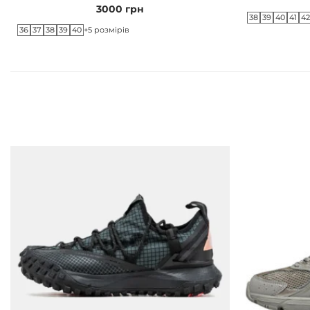
3000
грн
38
39
40
41
4
36
37
38
39
40
+5 розмірів