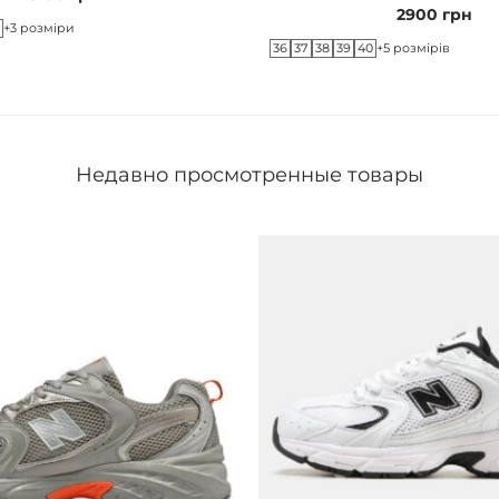
2900
грн
2
+3 розміри
36
37
38
39
40
+5 розмірів
Недавно просмотренные товары