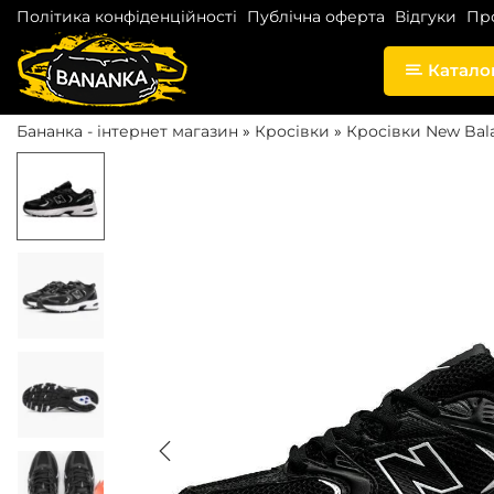
Політика конфіденційності
Публічна оферта
Відгуки
Пр
Катало
S
S
k
k
Бананка - інтернет магазин
»
Кросівки
»
Кросівки New Bal
i
i
p
p
t
t
o
o
n
c
a
o
v
n
i
t
g
e
a
n
t
t
i