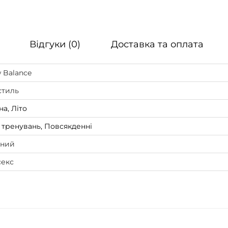
W
h
i
Відгуки (0)
Доставка та оплата
t
e
 Balance
к
стиль
і
на, Літо
л
ь
 тренувань, Повсякденні
к
ний
і
секс
с
т
ь