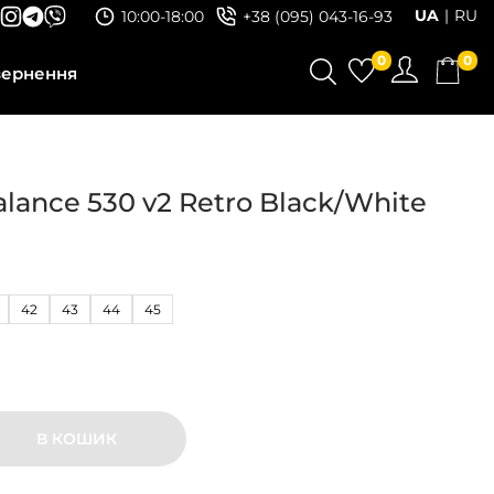
UA
RU
10:00-18:00
+38 (095) 043-16-93
0
0
вернення
lance 530 v2 Retro Black/White
42
43
44
45
В КОШИК