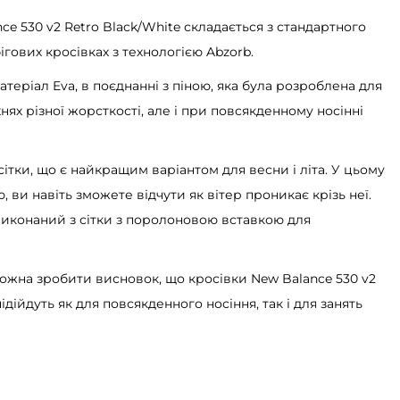
e 530 v2 Retro Black/White складається з стандартного
бігових кросівках з технологією Abzorb.
теріал Eva, в поєднанні з піною, яка була розроблена для
ях різної жорсткості, але і при повсякденному носінні
ітки, що є найкращим варіантом для весни і літа. У цьому
 ви навіть зможете відчути як вітер проникає крізь неї.
виконаний з сітки з поролоновою вставкою для
можна зробити висновок, що кросівки New Balance 530 v2
ідійдуть як для повсякденного носіння, так і для занять