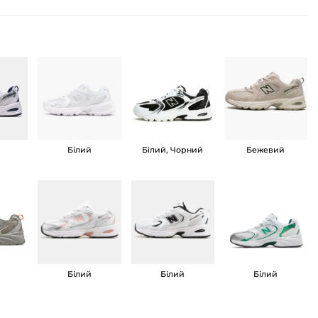
Білий
Білий, Чорний
Бежевий
Білий
Білий
Білий