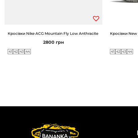
Кросівки Nike ACG Mountain Fly Low Anthracite
Кросівки New B
2800
грн
41
42
43
44
41
42
43
44