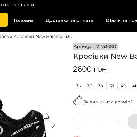
о нас
Контакти
г
Головна
Доставка та оплата
Обмін та по
ance
»
Кросівки New Balance 530
Артикул:
MR530SD
Кросівки New Ba
2600
грн
36
37
38
39
40
41
Як визначити розмір?
К
р