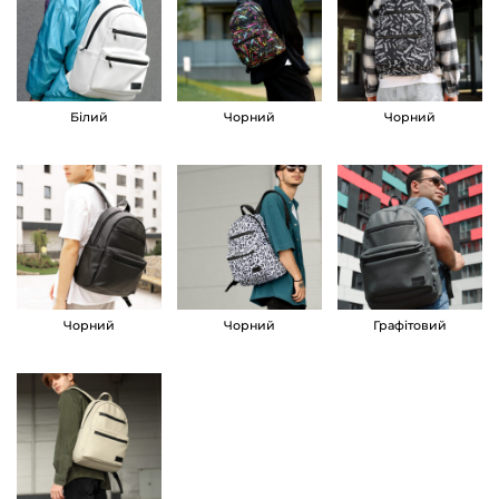
и
й
S
a
Білий
Чорний
Чорний
m
b
a
g
Z
a
Чорний
Чорний
Графітовий
r
d
S
M
ч
о