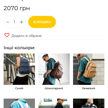
2070
грн
В КОШИК
Р
ю
Додати в обране
к
з
Інші кольори:
а
к
ч
о
л
о
Синій
Шоколадний
Бежевий
в
і
ч