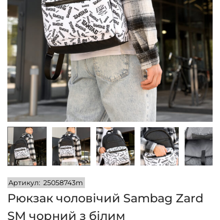
n
Артикул:
25058743m
Рюкзак чоловічий Sambag Zard
SM чорний з білим