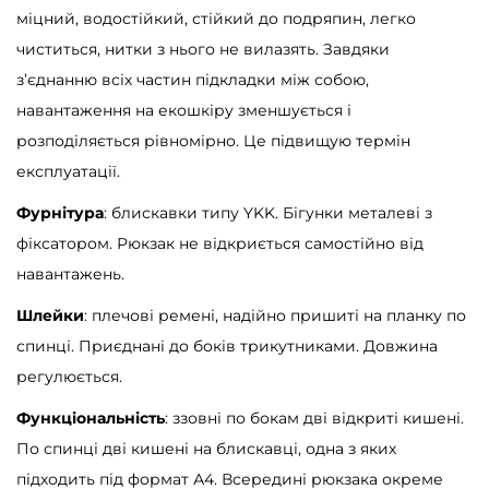
міцний, водостійкий, стійкий до подряпин, легко
с
чиститься, нитки з нього не вилазять. Завдяки
т
з’єднанню всіх частин підкладки між собою,
ь
навантаження на екошкіру зменшується і
розподіляється рівномірно. Це підвищую термін
експлуатації.
Фурнітура
: блискавки типу YKK. Бігунки металеві з
фіксатором. Рюкзак не відкриється самостійно від
навантажень.
Шлейки
: плечові ремені, надійно пришиті на планку по
спинці. Приєднані до боків трикутниками. Довжина
регулюється.
Функціональність
: ззовні по бокам дві відкриті кишені.
По спинці дві кишені на блискавці, одна з яких
підходить під формат А4. Всередині рюкзака окреме