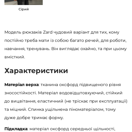
р
Сірий
н
и
й
Модель рюкзаків Zard чудовий варіант для тих, кому
з
постійно треба мати із собою багато речей, для роботи,
б
навчання, тренувань. Він виглядає охайно, та при цьому
і
вмісткий.
л
Характеристики
и
м
Матеріал верха
: тканина оксфорд підвищеного рівня
к
зносостійкості. Матеріал водовідштовхуючий, стійкий
і
до вицвітання, еластичний (не тріскає при експлуатації)
л
та міцний. Спинка ущільнена піноматеріалом, тому
ь
дуже добре тримає форму.
к
Підкладка
: матеріал оксфорд середньої щільності,
і