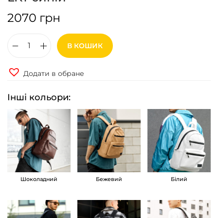
2070
грн
В КОШИК
Р
ю
Додати в обране
к
з
Інші кольори:
а
к
ч
о
л
о
Шоколадний
Бежевий
Білий
в
і
ч