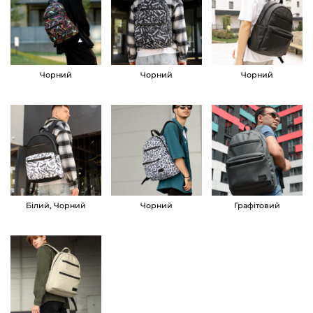
и
й
S
a
Чорний
Чорний
Чорний
m
b
a
g
Z
a
Білий, Чорний
Чорний
Графітовий
r
d
L
K
T
с