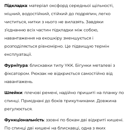
Підкладка
: матеріал оксфорд середньої щільності,
міцний, водостійкий, стійкий до подряпин, легко
чиститься, нитки з нього не вилазять. Завдяки
з’єднанню всіх частин підкладки між собою,
навантаження на екошкіру зменшується і
розподіляється рівномірно. Це підвищую термін
експлуатації.
Фурнітура
: блискавки типу YKK. Бігунки металеві з
фіксатором. Рюкзак не відкриється самостійно від
навантажень.
Шлейки
: плечові ремені, надійно пришиті на планку по
спинці. Приєднані до боків трикутниками. Довжина
регулюється.
Функціональність
: ззовні по бокам дві відкриті кишені.
По спинці дві кишені на блискавці, одна з яких