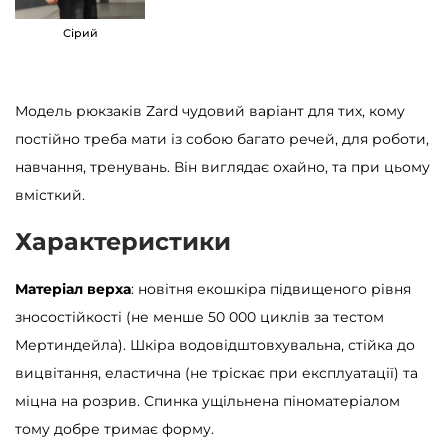
и
Сірий
н
і
й
Модель рюкзаків Zard чудовий варіант для тих, кому
к
постійно треба мати із собою багато речей, для роботи,
і
навчання, тренувань. Він виглядає охайно, та при цьому
л
вмісткий.
ь
Характеристики
к
і
Матеріал верха
: новітня екошкіра підвищеного рівня
с
зносостійкості (не менше 50 000 циклів за тестом
т
Мертиндейла). Шкіра водовідштовхувальна, стійка до
ь
вицвітання, еластична (не тріскає при експлуатації) та
міцна на розрив. Спинка ущільнена піноматеріалом
тому добре тримає форму.