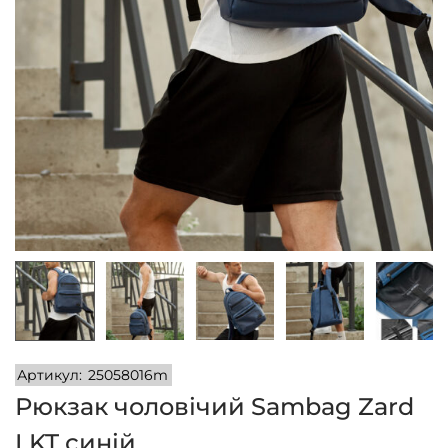
n
Артикул:
25058016m
Рюкзак чоловічий Sambag Zard
LKT синій