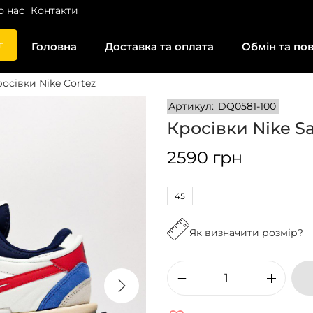
о нас
Контакти
г
Головна
Доставка та оплата
Обмін та по
осівки Nike Cortez
Артикул:
DQ0581-100
Кросівки Nike S
2590
грн
45
Як визначити розмір?
К
р