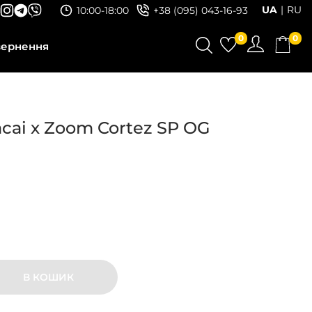
UA
RU
10:00-18:00
+38 (095) 043-16-93
0
0
вернення
acai x Zoom Cortez SP OG
В КОШИК