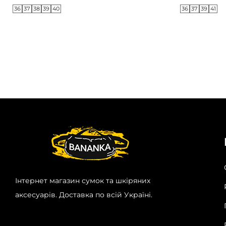
36
37
38
39
40
36
37
39
41
Інтернет магазин сумок та шкіряних
аксесуарів. Доставка по всій Україні.