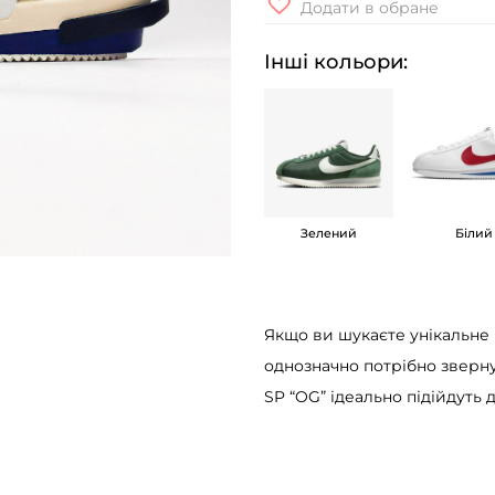
Додати в обране
о
с
Інші кольори:
і
в
к
и
N
Зелений
Білий
i
k
e
S
Якщо ви шукаєте унікальне 
a
однозначно потрібно зверну
c
SP “OG” ідеально підійдуть 
a
i
x