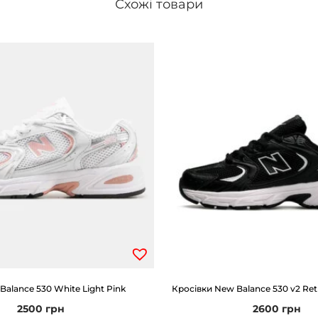
Схожі товари
л
ь
к
і
с
т
ь
Balance 530 White Light Pink
Кросівки New Balance 530 v2 Ret
2500
грн
2600
грн