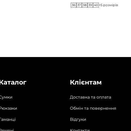
36
37
38
39
40
+5 розмірів
Каталог
Клієнтам
Сумки
Доставка та оплата
Рюкзаки
Обмін та повернення
Гаманці
Відгуки
Ремені
Контакти