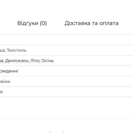
Z
o
o
Відгуки (0)
Доставка та оплата
m
C
o
ша
,
Текстиль
r
а, Демісезон, Літо, Осінь
t
сякденні
e
z
овіки
S
ий
P
O
G
к
і