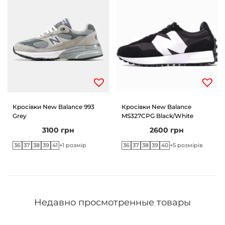
Кросівки New Balance 993
Кросівки New Balance
Grey
MS327CPG Black/White
3100
грн
2600
грн
36
37
38
39
41
36
37
38
39
40
+1 розмір
+5 розмірів
Недавно просмотренные товары