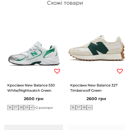
Схожі товари
Кросівки New Balance 530
Кросівки New Balance 327
White/Nightwatch Green
Timberwolf Green
2600
грн
2600
грн
36
37
38
39
41
36
37
38
40
+2 розміри