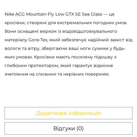
ь
к
Nike ACG Mountain Fly Low GTX SE Sea Glass — це
і
кросівки, створені для екстремальних погодних умов.
с
Вони оснащені верхом із водовідштовхувального
т
матеріалу Gore-Tex, який забезпечує надійний захист від
ь
вологи та вітру, зберігаючи ваші ноги сухими у будь-
яких умовах. Кросівки мають посилену підошву з
глибоким протектором, який гарантує відмінне
зчеплення на слизьких та нерівних поверхнях.
Додаткова інформація
Відгуки (0)