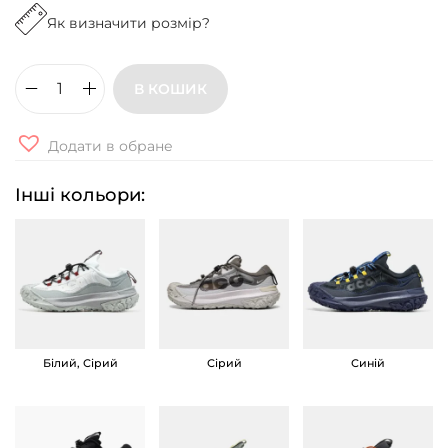
Як визначити розмір?
В КОШИК
К
р
Додати в обране
о
с
Інші кольори:
і
в
к
и
N
i
Білий, Сірий
Сірий
Синій
k
e
A