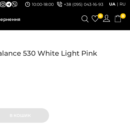
UA
RU
10:00-18:00
+38 (095) 043-16-93
0
0
вернення
lance 530 White Light Pink
В КОШИК