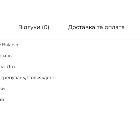
k
к
і
Відгуки (0)
Доставка та оплата
л
ь
 Balance
к
стиль
і
на, Літо
с
т
 тренувань, Повсякденні
ь
ки
ий