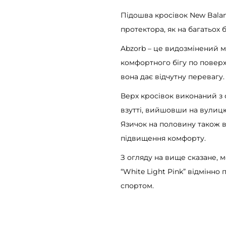
5
Підошва кросівок New Balanc
3
протектора, як на багатьох 
0
Abzorb – це видозмінений ма
W
комфортного бігу по поверхн
h
вона дає відчутну перевагу.
i
t
Верх кросівок виконаний з с
e
взутті, вийшовши на вулицю,
L
Язичок на половину також 
i
підвищення комфорту.
g
З огляду на вище сказане, 
h
“White Light Pink” відмінно 
t
спортом.
P
i
n