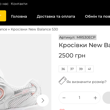
о нас
Контакти
г
Головна
Доставка та оплата
Обмін та по
ance
»
Кросівки New Balance 530
Артикул:
MR530ECP
Кросівки New Ba
2500
грн
36
37
39
41
Як визначити розмір?
К
р