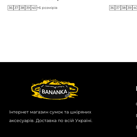
36
37
38
39
40
36
37
38
39
4
+6 розмірів
Інтернет магазин сумок та шкіряних
аксесуарів. Доставка по всій Україні.