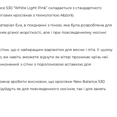
e 530 “White Light Pink” складається з стандартного
бігових кросівках з технологією Abzorb.
теріал Eva, в поєднанні з піною, яка була розроблена для
ях різної жорсткості, але і при повсякденному носінні
ітки, що є найкращим варіантом для весни і літа. У цьому
 ви навіть зможете відчути як вітер проникає крізь неї.
виконаний з сітки з поролоновою вставкою для
можна зробити висновок, що кросівки New Balance 530
підійдуть як для повсякденного носіння, так і для занять