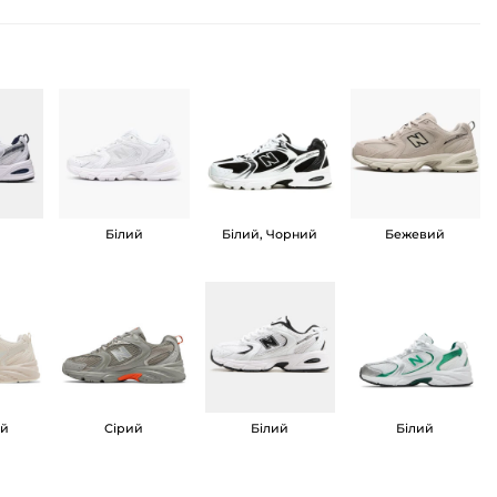
Білий
Білий, Чорний
Бежевий
ий
Сірий
Білий
Білий