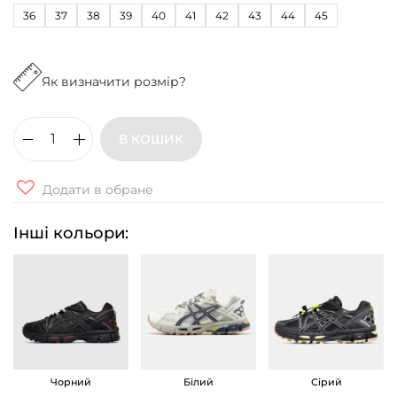
36
37
38
39
40
41
42
43
44
45
Як визначити розмір?
В КОШИК
К
р
Додати в обране
о
с
Інші кольори:
і
в
к
и
A
s
Чорний
Білий
Сірий