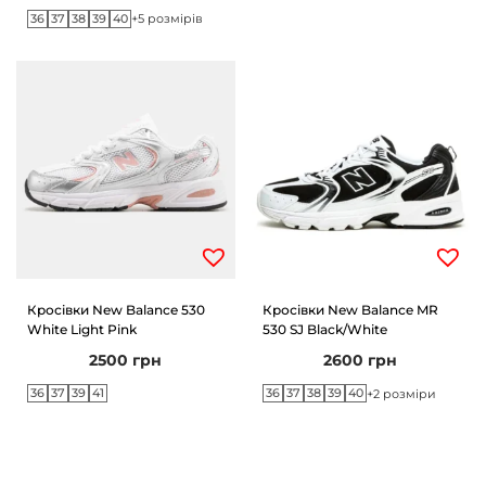
36
37
38
39
40
+5 розмірів
Кросівки New Balance 530
Кросівки New Balance MR
White Light Pink
530 SJ Black/White
2500
грн
2600
грн
36
37
39
41
36
37
38
39
40
+2 розміри