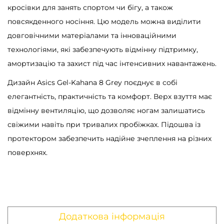
e
кросівки для занять спортом чи бігу, а також
y
повсякденного носіння. Цю модель можна виділити
к
довговічними матеріалами та інноваційними
і
технологіями, які забезпечують відмінну підтримку,
л
амортизацію та захист під час інтенсивних навантажень.
ь
Дизайн Asics Gel-Kahana 8 Grey поєднує в собі
к
елегантність, практичність та комфорт. Верх взуття має
і
відмінну вентиляцію, що дозволяє ногам залишатись
с
свіжими навіть при тривалих пробіжках. Підошва із
т
протектором забезпечить надійне зчеплення на різних
ь
поверхнях.
Додаткова інформація