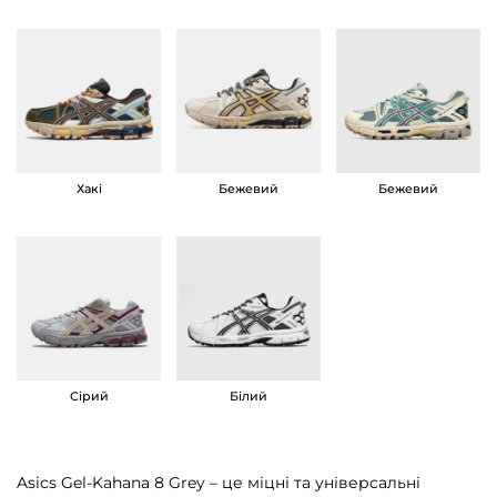
i
c
s
G
e
l
-
Хакі
Бежевий
Бежевий
K
a
h
a
n
a
Сірий
Білий
8
G
r
Asics Gel-Kahana 8 Grey – це міцні та універсальні