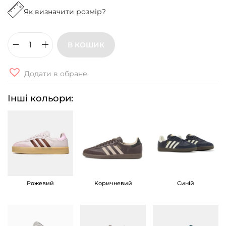
Як визначити розмір?
В КОШИК
К
р
Додати в обране
о
с
Інші кольори:
і
в
к
и
A
d
Рожевий
Коричневий
Синій
i
d
a