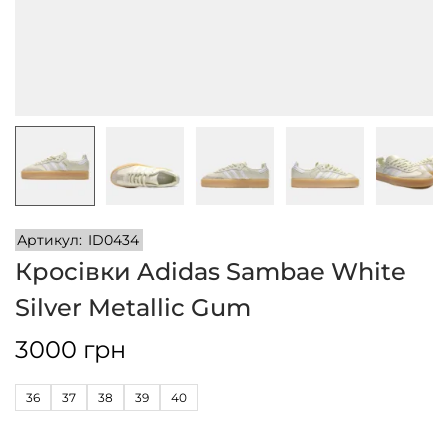
n
Артикул:
ID0434
Кросівки Adidas Sambae White
Silver Metallic Gum
3000
грн
36
37
38
39
40