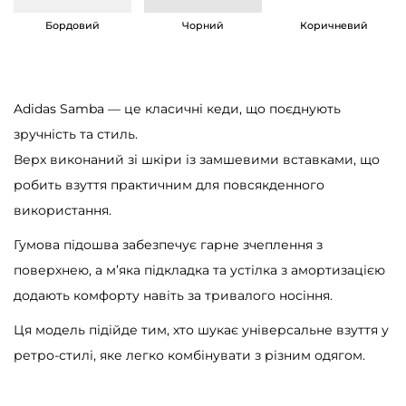
e
Бордовий
Чорний
Коричневий
r
M
e
Adidas Samba — це класичні кеди, що поєднують
t
зручність та стиль.
a
Верх виконаний зі шкіри із замшевими вставками, що
l
робить взуття практичним для повсякденного
l
використання.
i
c
Гумова підошва забезпечує гарне зчеплення з
G
поверхнею, а м’яка підкладка та устілка з амортизацією
u
додають комфорту навіть за тривалого носіння.
m
Ця модель підійде тим, хто шукає універсальне взуття у
к
ретро-стилі, яке легко комбінувати з різним одягом.
і
л