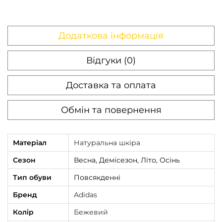
ь
к
Додаткова інформація
і
с
Відгуки (0)
т
ь
Доставка та оплата
Обмін та повернення
Матеріал
Натуральна шкіра
Сезон
Весна, Демісезон, Літо, Осінь
Тип обуви
Повсякденні
Бренд
Adidas
Колір
Бежевий