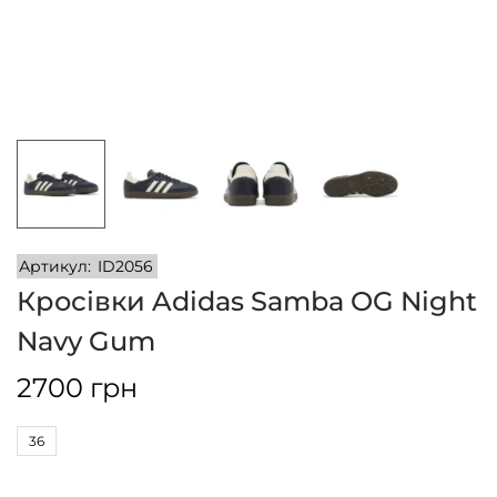
n
Артикул:
ID2056
Кросівки Adidas Samba OG Night
Navy Gum
2700
грн
36