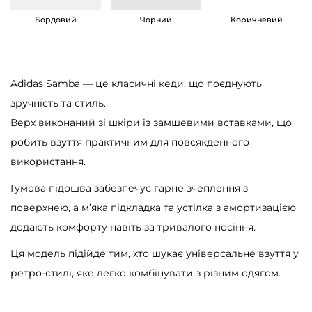
y
Бордовий
Чорний
Коричневий
G
u
m
Adidas Samba — це класичні кеди, що поєднують
к
зручність та стиль.
і
Верх виконаний зі шкіри із замшевими вставками, що
л
робить взуття практичним для повсякденного
ь
використання.
к
і
Гумова підошва забезпечує гарне зчеплення з
с
поверхнею, а м’яка підкладка та устілка з амортизацією
т
додають комфорту навіть за тривалого носіння.
ь
Ця модель підійде тим, хто шукає універсальне взуття у
ретро-стилі, яке легко комбінувати з різним одягом.