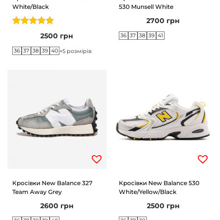
White/Black
530 Munsell White
2700
грн
2500
грн
36
37
38
39
41
36
37
38
39
40
+5 розмірів
Кросівки New Balance 327
Кросівки New Balance 530
Team Away Grey
White/Yellow/Black
2600
грн
2500
грн