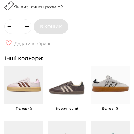
Як визначити розмір?
В КОШИК
К
р
Додати в обране
о
с
Інші кольори:
і
в
к
и
A
d
Рожевий
Коричневий
Бежевий
i
d
a