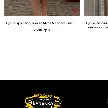
Сумка крос-боді жіноча Miros Марокко біла
Сумка-бананк
тканинна чор
2690
грн