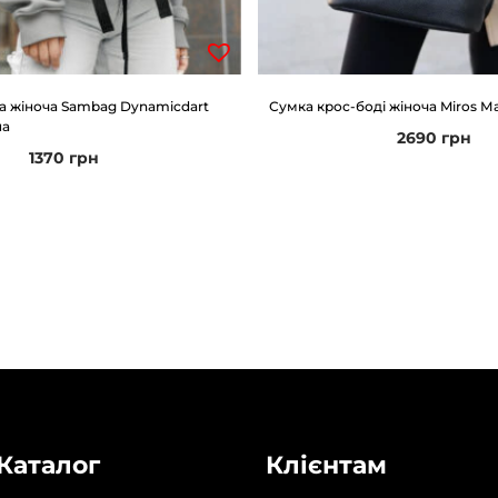
а жіноча Sambag Dynamicdart
Сумка крос-боді жіноча Miros М
на
2690
грн
1370
грн
Каталог
Клієнтам