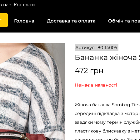
о нас
Контакти
г
Головна
Доставка та оплата
Обмін та по
Артикул:
80114005
Бананка жіноча 
472
грн
Немає в наявності
Жіноча бананка Sambag Tirs
середині підкладка з матер
завдяки чому термін служби
пластикову блискавку з мет
відкриватись не буде. Ззаду