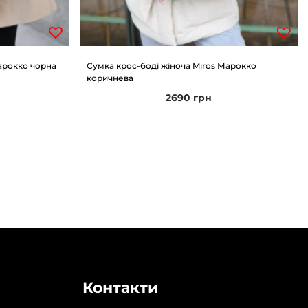
арокко чорна
Сумка крос-боді жіноча Miros Марокко
коричнева
2690
грн
Контакти