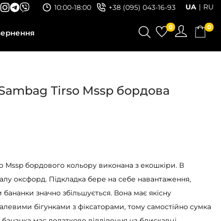
UA
RU
10:00-18:00
+38 (095) 043-16-93
0
0
вернення
Sambag Tirso Mssp бордова
o Mssp бордового кольору виконана з екошкіри. В
іалу оксфорд. Підкладка бере на себе навантаження,
 бананки значно збільшується. Вона має якісну
алевими бігунками з фіксаторами, тому самостійно сумка
 бананка має додаткове відділення на блискавці.