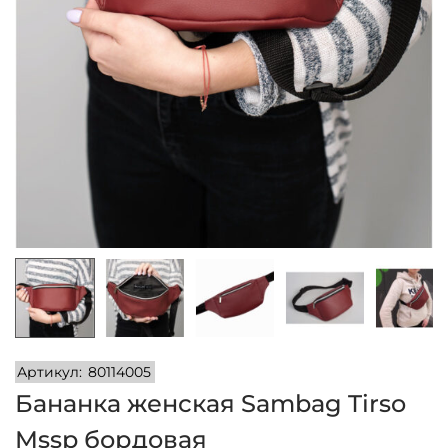
и
м
и
о
м
у
Артикул:
80114005
Бананка женская Sambag Tirso
Mssp бордовая