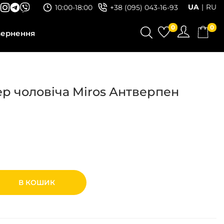
UA
RU
10:00-18:00
+38 (095) 043-16-93
0
0
вернення
р чоловіча Miros Антверпен
В КОШИК