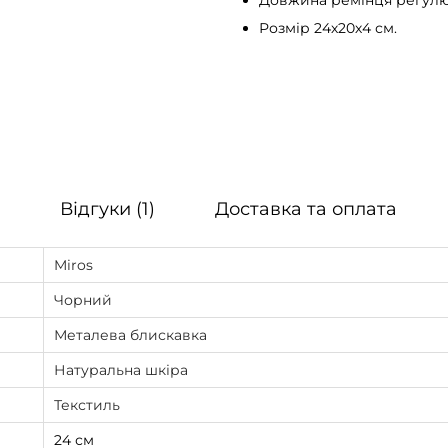
Довжина ремінця регулю
і
Розмір 24х20х4 см.
ч
а
M
i
r
o
Відгуки (1)
Доставка та оплата
s
А
Miros
н
т
Чорний
в
Металева блискавка
е
Натуральна шкіра
р
Текстиль
п
е
24 см