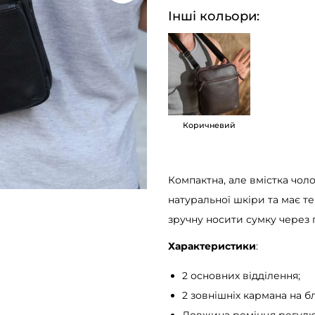
к
Інші кольори:
а
м
е
с
е
Коричневий
н
д
ж
Компактна, але вмістка чол
е
натуральної шкіри та має т
р
зручну носити сумку через 
ч
о
Характеристики
:
л
2 основних відділення;
о
2 зовнішніх кармана на б
в