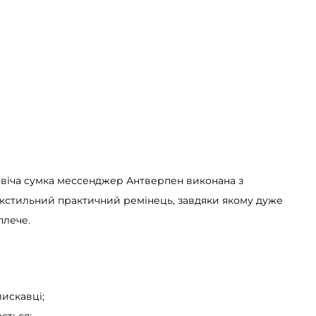
овіча сумка мессенджер Антверпен виконана з
екстильний практичний ремінець, завдяки якому дуже
плече.
лискавці;