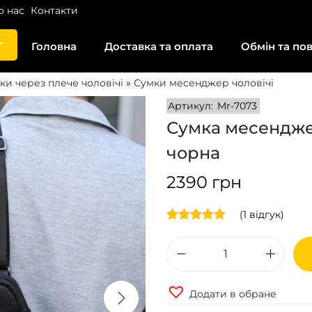
о нас
Контакти
г
Головна
Доставка та оплата
Обмін та по
ки через плече чоловічі
»
Сумки месенджер чоловічі
Артикул:
Mr-7073
Сумка месендже
чорна
2390
грн
(
1
відгук)
С
у
Додати в обране
м