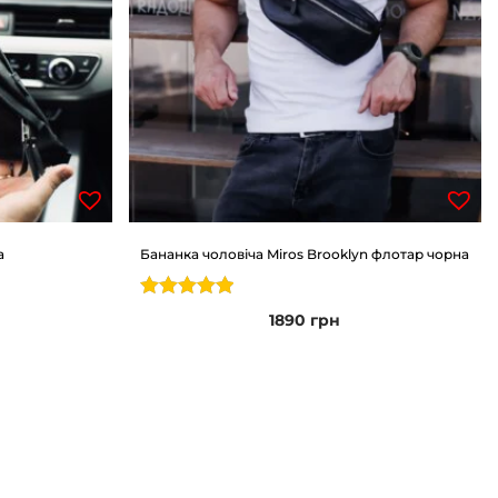
а
Бананка чоловіча Miros Brooklyn флотар чорна
1890
грн