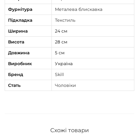
l
Фурнітура
Металева блискавка
T
Підкладка
Текстиль
a
b
Ширина
24 см
l
Висота
28 см
e
Довжина
5 см
t
Виробник
Україна
ч
о
Бренд
Skill
р
Стать
Чоловіки
н
а
к
і
л
Схожі товари
ь