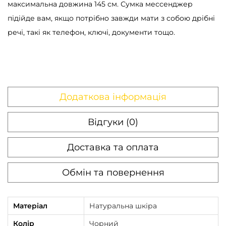
максимальна довжина 145 см. Сумка мессенджер
д
підійде вам, якщо потрібно завжди мати з собою дрібні
ж
речі, такі як телефон, ключі, документи тощо.
е
р
ч
о
л
Додаткова інформація
о
в
Відгуки (0)
і
Доставка та оплата
ч
а
Обмін та повернення
S
k
i
Матеріал
Натуральна шкіра
l
Колір
Чорний