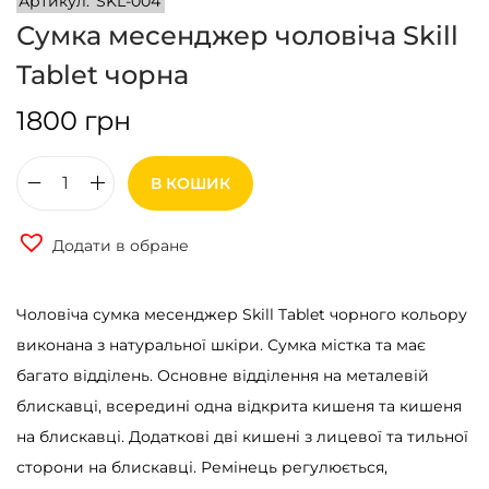
Артикул:
SKL-004
Сумка месенджер чоловіча Skill
Tablet чорна
1800
грн
В КОШИК
С
у
Додати в обране
м
к
Чоловіча сумка месенджер Skill Tablet чорного кольору
а
виконана з натуральної шкіри. Сумка містка та має
м
багато відділень. Основне відділення на металевій
е
блискавці, всередині одна відкрита кишеня та кишеня
с
на блискавці. Додаткові дві кишені з лицевої та тильної
е
сторони на блискавці. Ремінець регулюється,
н