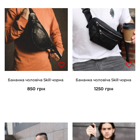
к
і
с
т
ь
Бананка чоловіча Skill чорна
Бананка чоловіча Skill чорна
850
грн
1250
грн