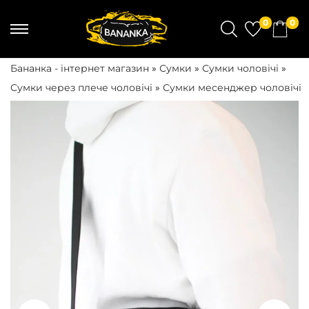
0
0
S
S
k
k
Бананка - інтернет магазин
»
Сумки
»
Сумки чоловічі
»
i
i
Сумки через плече чоловічі
»
Сумки месенджер чоловічі
p
p
t
t
o
o
n
c
a
o
v
n
i
t
g
e
a
n
t
t
i
o