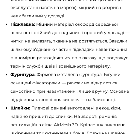
ч
експлуатації навіть на морозі), міцний на розрив і
н
невибагливий у догляді.
е
Підкладка:
Міцний матеріал оксфорд середньої
в
щільності, стійкий до подряпин і простий у догляді —
и
нитки не вилазять, тканина не розтягується. Завдяки
й
щільному з’єднанню частин підкладки навантаження
к
рівномірно розподіляється по рюкзаку, що подовжує
і
термін служби швів і зовнішнього матеріалу.
л
Фурнітура:
Фірмова металева фурнітура. Бігунки
ь
оснащені фіксаторами — рюкзак не відкриється
к
самостійно при навантаженні, лише вручну. Основне
і
відділення та зовнішня кишеня — на блискавці.
с
Шлейки:
Плечові ремені виготовлені з екошкіри,
т
надійно пришиті до спинки. На звороті ременів
ь
вентиляційна сітка AirMesh 3D. Кріплення виконане
шкіряними трикутниками з боків. Довжина шлейок