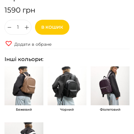
1590
грн
В КОШИК
Ж
і
Додати в обране
н
о
Інші кольори:
ч
и
й
р
ю
к
Бежевий
Чорний
Фіолетовий
з
а
к