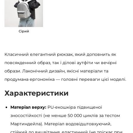
S
a
m
b
Сірий
a
g
Класичний елегантний рюкзак, який доповнить як
T
повсякденний образ, так і ділові аутфіти чи вечірні
a
образи. Лаконічний дизайн, якісні матеріали та
l
продумана ергономіка — головні переваги цієї моделі.
a
r
Характеристики
y
к
Матеріал верху:
PU-екошкіра підвищеної
о
зносостійкості (не менше 50 000 циклів за тестом
р
Мартиндейла). Матеріал водовідштовхуючий,
и
стійкий до вицвітання, еластичний (не тріскає при