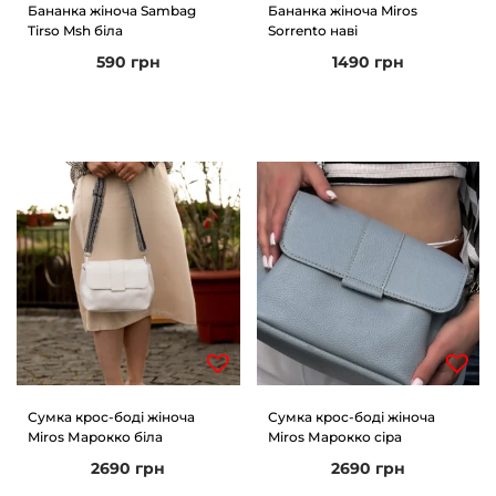
Бананка жіноча Sambag
Бананка жіноча Miros
Tirso Msh біла
Sorrento наві
590
грн
1490
грн
Сумка крос-боді жіноча
Сумка крос-боді жіноча
Miros Марокко біла
Miros Марокко сіра
2690
грн
2690
грн