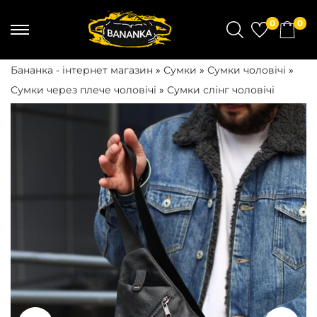
0
0
S
S
k
k
Бананка - інтернет магазин
»
Сумки
»
Сумки чоловічі
»
i
i
Сумки через плече чоловічі
»
Сумки слінг чоловічі
p
p
t
t
o
o
n
c
a
o
v
n
i
t
g
e
a
n
t
t
i
o