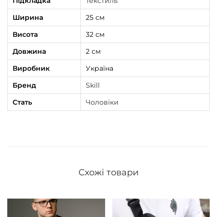
Підкладка
Текстиль
а
к
Ширина
25 см
і
Висота
32 см
л
Довжина
2 см
ь
Виробник
Україна
к
і
Бренд
Skill
с
Стать
Чоловіки
т
ь
Схожі товари