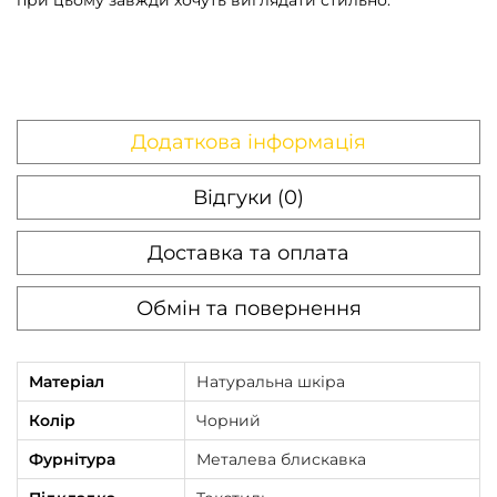
о
л
о
в
і
Додаткова інформація
ч
а
Відгуки (0)
S
Доставка та оплата
k
i
Обмін та повернення
l
l
ч
Матеріал
Натуральна шкіра
о
Колір
Чорний
р
Фурнітура
Металева блискавка
н