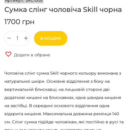
Артикул:
SKL-005
Сумка слінг чоловіча Skill чорна
1700
грн
В КОШИК
С
у
Додати в обране
м
к
Чоловіча слінг сумка Skill чорного кольору виконана з
а
натуральної шкіри. Основне відділення з боку на
с
вертикальній блискавці, на лицьовій стороні дві
л
додаткові кишені на блискавках, одна швидка кишеня
і
на застібці. В середині основого відділення одна
н
відкрита кишеня. Максимальна довжина ремінця 140
г
см. Слінг сумка підійде чоловікам, які постійно в русі та
ч
при цьому завжди хочуть виглядати стильно.