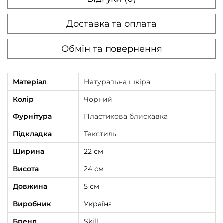
l
ч
Доставка та оплата
о
Обмін та повернення
р
н
а
Матеріал
Натуральна шкіра
к
Колір
Чорний
і
Фурнітура
Пластикова блискавка
л
ь
Підкладка
Текстиль
к
Ширина
22 см
і
Висота
24 см
с
Довжина
5 см
т
ь
Виробник
Україна
Бренд
Skill