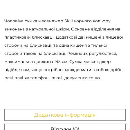
д
ж
е
Чоловіча сумка месенджер Skill чорного кольору
р
виконана з натуральної шкіри. Основне відділення на
ч
пластиковій блискавці. Додаткові дві кишені з лицевої
о
сторони на блискавці, та одна кишеня з тильної
л
сторони також на блискавці. Ремінець регулюється,
о
максимальна довжина 145 см. Сумка мессенджер
в
підійде вам, якщо потрібно завжди мати з собою дрібні
і
речі, такі як телефон, ключі, документи тощо.
ч
а
S
k
Додаткова інформація
i
l
Відгуки (0)