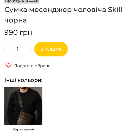
Артикул:
SL029
Сумка месенджер чоловіча Skill
чорна
990
грн
В КОШИК
С
у
Додати в обране
м
к
Інші кольори:
а
м
е
с
е
н
Коричневий