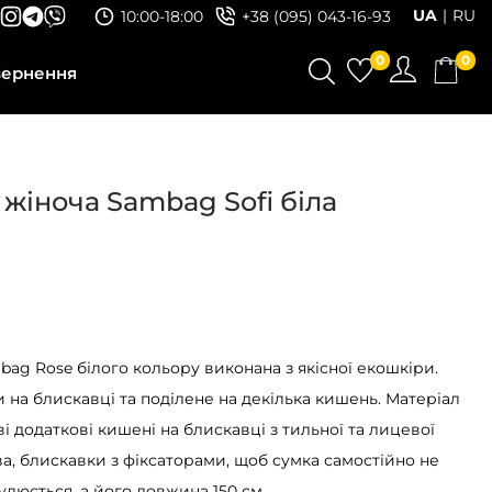
UA
RU
10:00-18:00
+38 (095) 043-16-93
0
0
вернення
 жіноча Sambag Sofi біла
bag Rose білого кольору виконана з якісної екошкіри.
 на блискавці та поділене на декілька кишень. Матеріал
і додаткові кишені на блискавці з тильної та лицевої
а, блискавки з фіксаторами, щоб сумка самостійно не
улюється, а його довжина 150 см.