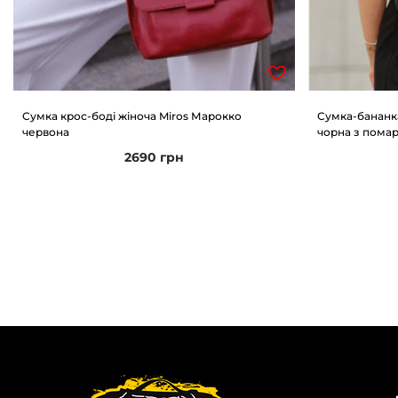
Сумка крос-боді жіноча Miros Марокко
Сумка-бананк
червона
чорна з пома
2690
грн