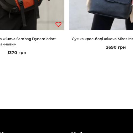
а жіноча Sambag Dynamicdart
Сумка крос-боді жіноча Miros М
ранчевим
2690
грн
1370
грн