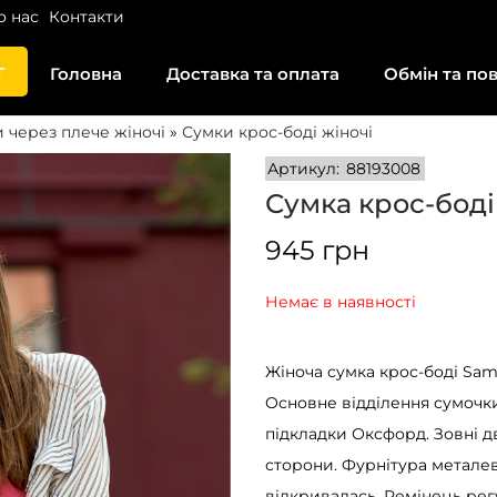
о нас
Контакти
г
Головна
Доставка та оплата
Обмін та по
 через плече жіночі
»
Сумки крос-боді жіночі
Артикул:
88193008
Сумка крос-боді
945
грн
Немає в наявності
Жіноча сумка крос-боді Sam
Основне відділення сумочки
підкладки Оксфорд. Зовні дв
сторони. Фурнітура металев
відкривалась. Ремінець рег