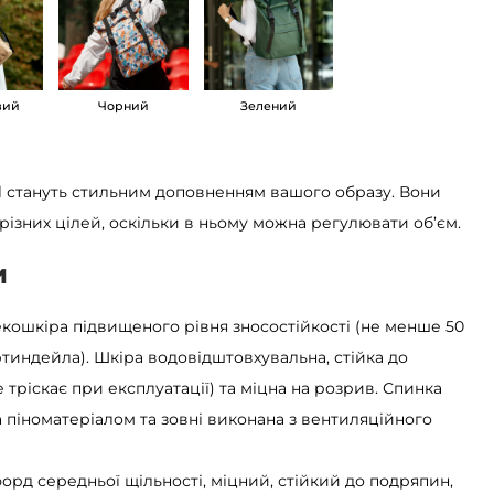
вий
Чорний
Зелений
ll стануть стильним доповненням вашого образу. Вони
різних цілей, оскільки в ньому можна регулювати об’єм.
и
 екошкіра підвищеного рівня зносостійкості (не менше 50
тиндейла). Шкіра водовідштовхувальна, стійка до
е тріскає при експлуатації) та міцна на розрив. Спинка
 піноматеріалом та зовні виконана з вентиляційного
форд середньої щільності, міцний, стійкий до подряпин,