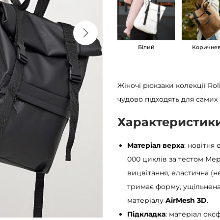
ж
і
н
Білий
Коричне
о
ч
и
Жіночі рюкзаки колекції Ro
й
чудово підходять для самих 
S
a
Характеристик
m
b
Матеріал верха
: новітня
a
000 циклів за тестом Мер
g
вицвітання, еластична (н
R
тримає форму, ущільнена
o
матеріалу
AirMesh 3D
.
l
Підкладка
: матеріал окс