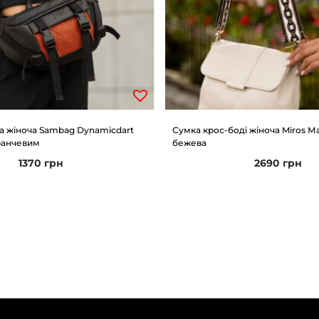
а жіноча Sambag Dynamicdart
Сумка крос-боді жіноча Miros М
ранчевим
бежева
1370
грн
2690
грн