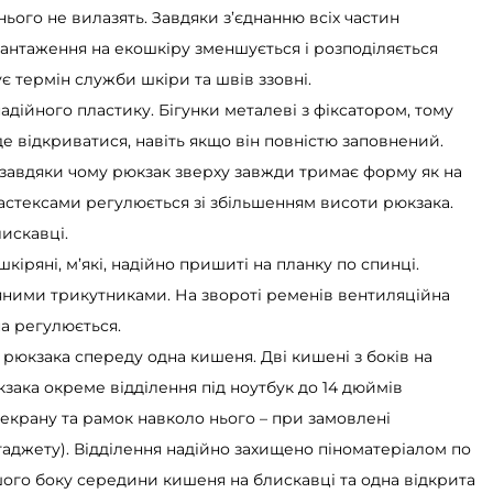
 нього не вилазять. Завдяки з’єднанню всіх частин
вантаження на екошкіру зменшується і розподіляється
 термін служби шкіри та швів ззовні.
надійного пластику. Бігунки металеві з фіксатором, тому
е відкриватися, навіть якщо він повністю заповнений.
, завдяки чому рюкзак зверху завжди тримає форму як на
фастексами регулюється зі збільшенням висоти рюкзака.
искавці.
шкіряні, м’які, надійно пришиті на планку по спинці.
яними трикутниками. На звороті ременів вентиляційна
а регулюється.
і рюкзака спереду одна кишеня. Дві кишені з боків на
зака окреме відділення під ноутбук до 14 дюймів
 екрану та рамок навколо нього – при замовлені
гаджету). Відділення надійно захищено піноматеріалом по
ншого боку середини кишеня на блискавці та одна відкрита