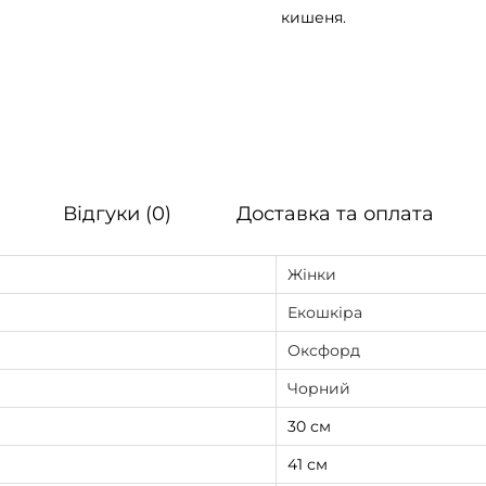
к
кишеня.
і
л
ь
к
і
с
Відгуки (0)
Доставка та оплата
т
ь
Жінки
Екошкіра
Оксфорд
Чорний
30 см
41 см