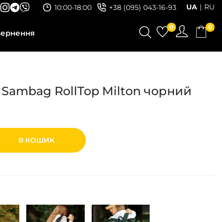
UA
RU
10:00-18:00
+38 (095) 043-16-93
0
0
вернення
Sambag RollTop Milton чорний
В КОШИК