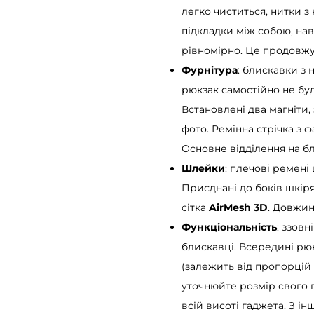
l
легко чиститься, нитки з
T
підкладки між собою, на
o
рівномірно. Це продовжує
p
Фурнітура
: блискавки з 
M
рюкзак самостійно не буд
i
Встановлені два магніти
l
фото. Ремінна стрічка з 
t
Основне відділення на бл
o
Шлейки
: плечові ремені 
n
Приєднані до боків шкір
ч
сітка
AirMesh 3D
. Довжин
о
Функціональність
: ззовн
р
блискавці. Всередині рюк
н
(залежить від пропорцій
и
уточнюйте розмір свого 
й
всій висоті гаджета. З і