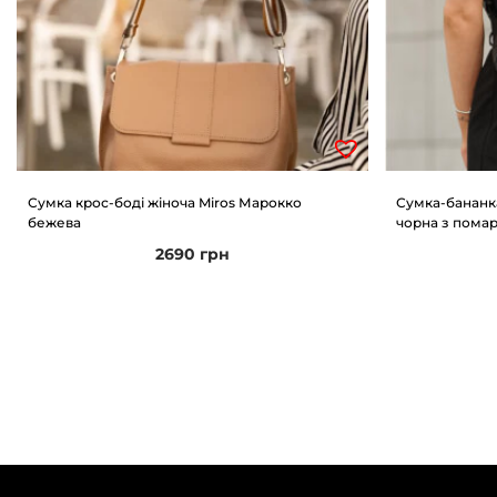
Сумка крос-боді жіноча Miros Марокко
Сумка-бананк
бежева
чорна з пома
2690
грн