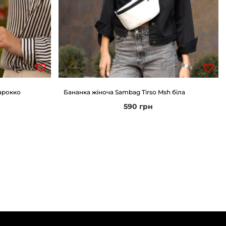
арокко
Бананка жіноча Sambag Tirso Msh біла
590
грн