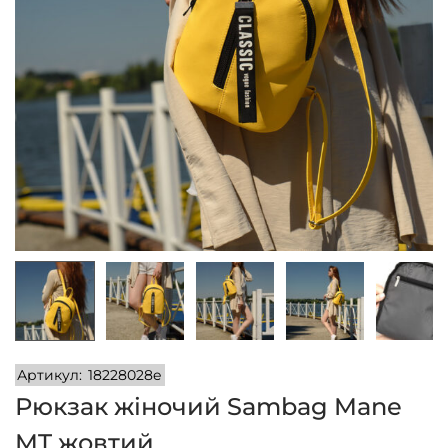
n
Артикул:
18228028e
Рюкзак жіночий Sambag Mane
MT жовтий