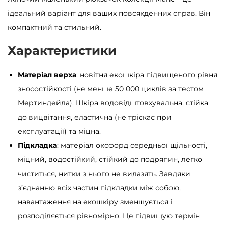
S
ідеальний варіант для ваших повсякденних справ. Він
a
компактний та стильний.
m
Характеристики
b
a
Матеріал верха
: новітня екошкіра підвищеного рівня
g
зносостійкості (не менше 50 000 циклів за тестом
M
Мертиндейла). Шкіра водовідштовхувальна, стійка
a
до вицвітання, еластична (не тріскає при
n
експлуатації) та міцна.
e
Підкладка
: матеріал оксфорд середньої щільності,
M
міцний, водостійкий, стійкий до подряпин, легко
T
чиститься, нитки з нього не вилазять. Завдяки
ж
з’єднанню всіх частин підкладки між собою,
о
навантаження на екошкіру зменшується і
в
розподіляється рівномірно. Це підвищую термін
т