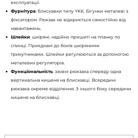
експлуатації.
и
Фурнітура
: блискавки типу YKK. Бігунки металеві з
й
фіксатором. Рюкзак не відкриється самостійно від
к
навантажень.
і
Шлейки
: шкіряні, надійно пришиті на планку по
л
спинці. Приєднані до боків шкіряними
ь
трикутниками. Шлейки регулюються за допомогою
к
металевих регуляторів.
і
Функціональність
: ззовні рюкзака спереду одна
с
вертикальна кишеня на блискавці. Всередині
т
рюкзака окреме відділення. З іншого боку середини
ь
кишеня на блискавці.