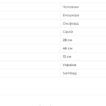
і
Чоловіки
с
Екошкіра
т
Оксфорд
ь
Сірий
28 см
46 см
13 см
Україна
Sambag