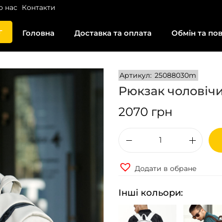
о нас
Контакти
г
Головна
Доставка та оплата
Обмін та по
Артикул:
25088030m
Рюкзак чоловічи
2070
грн
Р
ю
Додати в обране
к
з
Інші кольори:
а
к