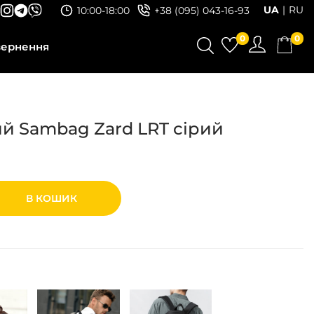
UA
RU
10:00-18:00
+38 (095) 043-16-93
0
0
вернення
й Sambag Zard LRT сірий
В КОШИК