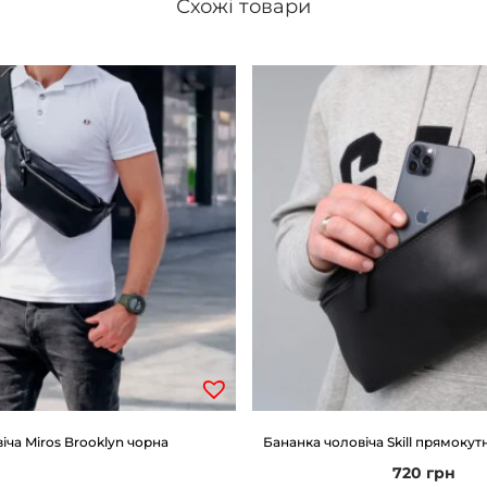
Схожі товари
іча Miros Brooklyn чорна
Бананка чоловіча Skill прямокут
720
грн