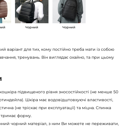
ний
Чорний
Чорний
ий варіант для тих, кому постійно треба мати із собою
авчання, тренувань. Він виглядає охайно, та при цьому
и
кошкіра підвищеного рівня зносостійкості (не менше 50
ртиндейла). Шкіра має водовідштовхуючі властивості,
стична (не тріскає при експлуатації) та міцна. Спинка
о тримає форму.
нний чорний матеріал, з ним Ви можете не переживати,