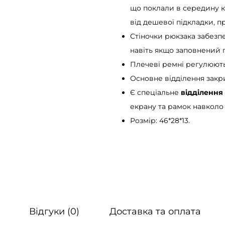
a
що поклали в середину клю
r
від дешевої підкладки, п
d
Стіночки рюкзака забезп
L
навіть якщо заповнений п
R
Плечеві ремні регулюють
T
Основне відділення закр
с
Є спеціальне
відділення
і
екрану та рамок навколо 
р
Розмір: 46*28*13.
и
й
к
і
л
ь
Відгуки (0)
Доставка та оплата
к