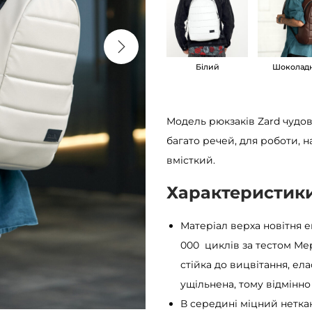
ч
о
л
Білий
Шоколад
о
в
і
Модель рюкзаків Zard чудов
ч
багато речей, для роботи, н
и
вмісткий.
й
S
Характеристик
a
m
Матеріал верха новітня е
b
000 циклів за тестом Ме
a
стійка до вицвітання, ела
g
ущільнена, тому відмінн
Z
В середині міцний нетка