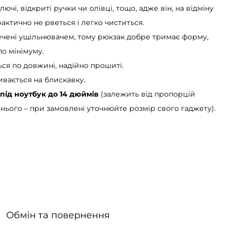
чі, відкриті ручки чи олівці, тощо, адже він, на відміну
рактично не рветься і легко чиститься.
ечені ущільнювачем, тому рюкзак добре тримає форму,
о мінімуму.
ся по довжині, надійно прошиті.
ивається на блискавку.
 під ноутбук до 14 дюймів
(залежить від пропорцій
нього – при замовлені уточнюйте розмір свого гаджету).
Обмін та повернення