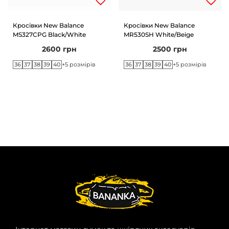
Кросівки New Balance
Кросівки New Balance
MS327CPG Black/White
MR530SH White/Beige
2600
грн
2500
грн
36
37
38
39
40
36
37
38
39
40
+5 розмірів
+5 розмірів