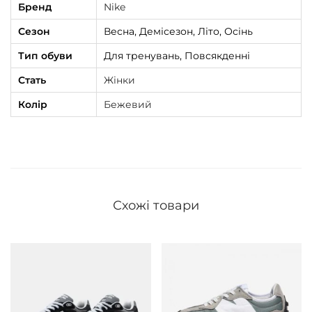
Бренд
Nike
h
Сезон
Весна, Демісезон, Літо, Осінь
t
B
Тип обуви
Для тренувань, Повсякденні
l
Стать
Жінки
u
Колір
Бежевий
e
к
і
л
ь
Схожі товари
к
і
с
т
ь