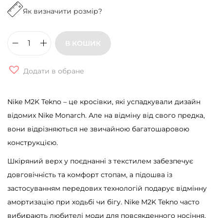
Як визначити розмір?
В КОШИК
К
р
Додати в обране
о
с
Nike M2K Tekno – це кросівки, які успадкували дизайн
і
відомих Nike Monarch. Але на відміну від свого предка,
в
вони відрізняються не звичайною багатошаровою
к
конструкцією.
и
N
Шкіряний верх у поєднанні з текстилем забезпечує
i
довговічність та комфорт стопам, а підошва із
k
застосуванням передових технологій подарує відмінну
e
амортизацію при ходьбі чи бігу. Nike M2K Tekno часто
M
вибирають любителі моди для повсякденного носіння,