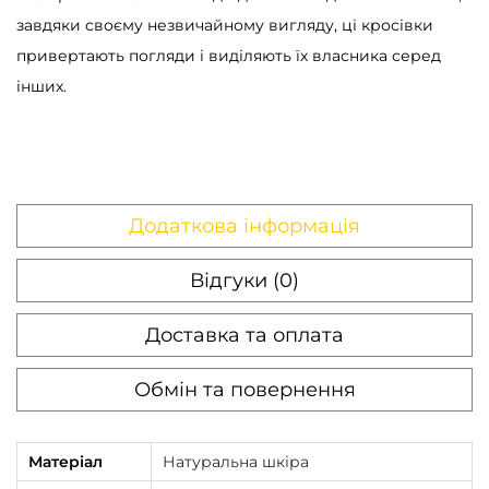
2
завдяки своєму незвичайному вигляду, ці кросівки
K
привертають погляди і виділяють їх власника серед
T
інших.
e
k
n
o
Додаткова інформація
W
h
Відгуки (0)
i
t
Доставка та оплата
e
/
Обмін та повернення
L
i
Матеріал
Натуральна шкіра
g