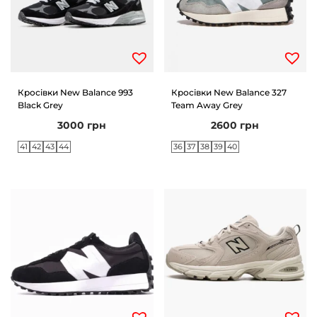
Кросівки New Balance 993
Кросівки New Balance 327
Black Grey
Team Away Grey
3000
грн
2600
грн
41
42
43
44
36
37
38
39
40