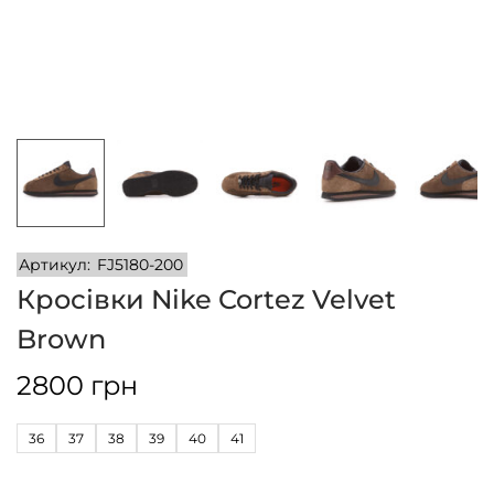
n
Артикул:
FJ5180-200
Кросівки Nike Cortez Velvet
Brown
2800
грн
36
37
38
39
40
41