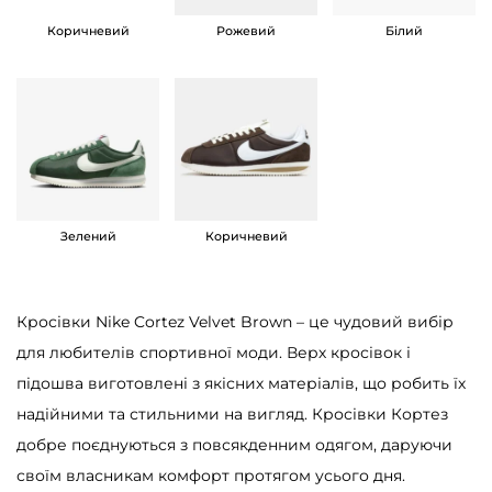
к
Коричневий
Рожевий
Білий
і
л
ь
к
і
с
т
Зелений
Коричневий
ь
Кросівки Nike Cortez Velvet Brown – це чудовий вибір
для любителів спортивної моди. Верх кросівок і
підошва виготовлені з якісних матеріалів, що робить їх
надійними та стильними на вигляд. Кросівки Кортез
добре поєднуються з повсякденним одягом, даруючи
своїм власникам комфорт протягом усього дня.