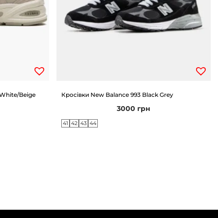
White/Beige
Кросівки New Balance 993 Black Grey
3000
грн
41
42
43
44