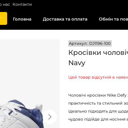
о нас
Контакти
г
Головна
Доставка та оплата
Обмін та по
Артикул:
DJ1196-100
Кросівки чоловіч
Navy
Цей товар відсутній в наявн
Чоловічі кросівки Nike Defy
практичність та стильний зо
ідеально підходять для щод
чудово підійде для носіння 