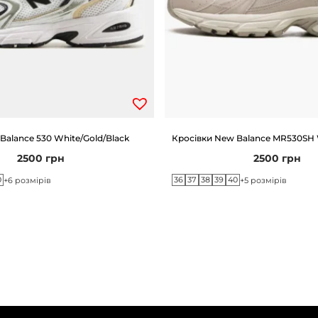
Balance 530 White/Gold/Black
Кросівки New Balance MR530SH 
2500
грн
2500
грн
0
36
37
38
39
40
+6 розмірів
+5 розмірів