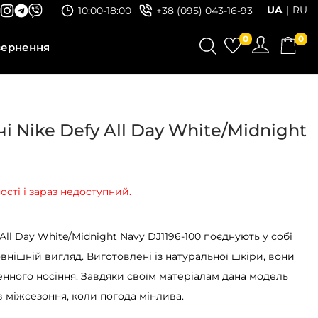
UA
RU
10:00-18:00
+38 (095) 043-16-93
0
0
вернення
і Nike Defy All Day White/Midnight
ості і зараз недоступний.
 All Day White/Midnight Navy DJ1196-100 поєднують у собі
внішній вигляд. Виготовлені із натуральної шкіри, вони
енного носіння. Завдяки своїм матеріалам дана модель
в міжсезоння, коли погода мінлива.