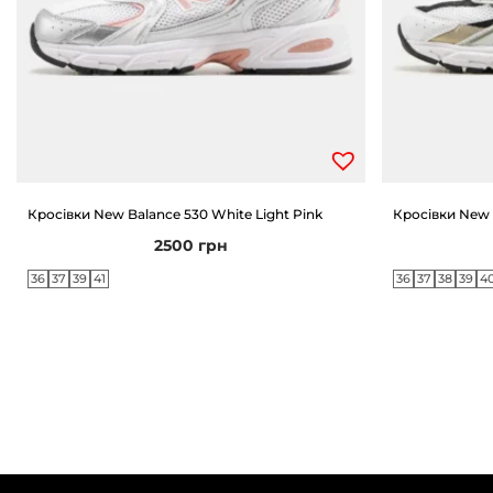
Кросівки New Balance 530 White Light Pink
Кросівки New 
2500
грн
36
37
39
41
36
37
38
39
4