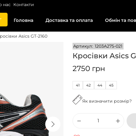
о нас
Контакти
г
Головна
Доставка та оплата
Обмін та по
росівки Asics GT-2160
Артикул:
1203A275-021
Кросівки Asics G
2750
грн
41
42
44
45
Як визначити розмір?
К
р