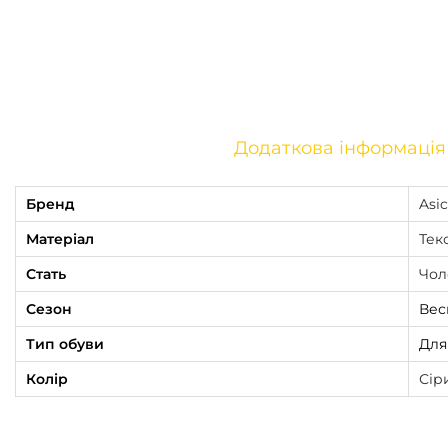
Додаткова інформація
Бренд
Asic
Матеріал
Тек
Стать
Чол
Сезон
Весн
Тип обуви
Для
Колір
Сір