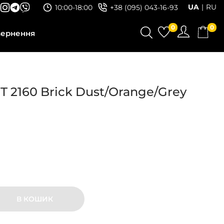
UA
RU
10:00-18:00
+38 (095) 043-16-93
0
0
вернення
T 2160 Brick Dust/Orange/Grey
В КОШИК