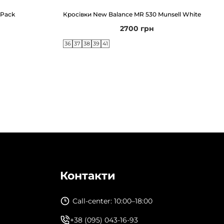
 Pack
Кросівки New Balance MR 530 Munsell White
2700
грн
36
37
38
39
41
Контакти
Call-center: 10:00–18:00
+38 (095) 043-16-93