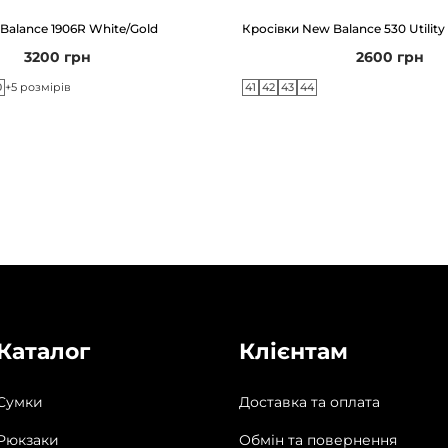
Balance 1906R White/Gold
Кросівки New Balance 530 Utility
3200
грн
2600
грн
0
41
42
43
44
+5 розмірів
Каталог
Клієнтам
Сумки
Доставка та оплата
Рюкзаки
Обмін та повернення