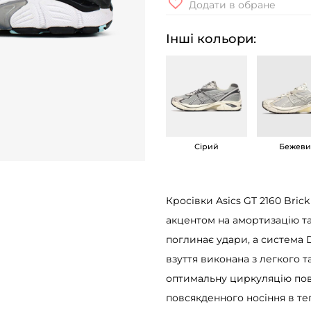
Додати в обране
о
с
Інші кольори:
і
в
к
и
A
Сірий
Бежев
s
i
c
Кросівки Asics GT 2160 Bric
s
акцентом на амортизацію та
G
поглинає удари, а система 
T
взуття виконана з легкого 
2
оптимальну циркуляцію пов
1
повсякденного носіння в те
6