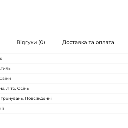
0
B
r
i
c
Відгуки (0)
Доставка та оплата
k
D
s
u
стиль
s
t
овіки
/
а, Літо, Осінь
O
 тренувань, Повсякденні
r
ий
a
n
g