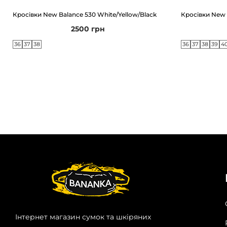
Кросівки New Balance 530 White/Yellow/Black
Кросівки New 
2500
грн
36
37
38
36
37
38
39
4
Інтернет магазин сумок та шкіряних