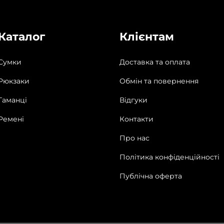
н
е
Каталог
Клієнтам
в
и
Сумки
Доставка та оплата
й
Рюкзаки
Обмін та повернення
к
і
Гаманці
Відгуки
л
Ремені
Контакти
ь
к
Про нас
і
Політика конфіденційності
с
Публічна оферта
т
ь