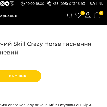
UA
RU
10:00-18:00
+38 (095) 043-16-93
0
0
вернення
чий Skill Crazy Horse тиснення
чневий
В КОШИК
оричневого кольору виконаний з натуральної шкіри.