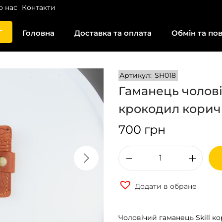
о нас
Контакти
г
Головна
Доставка та оплата
Обмін та по
Артикул:
SH018
Гаманець чолові
крокодил кори
700
грн
Г
а
Додати в обране
м
а
Чоловічий гаманець Skill к
н