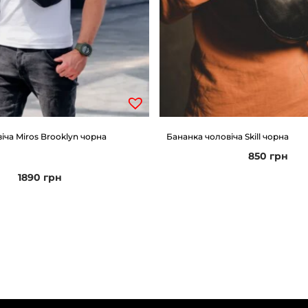
н
н
я
к
р
о
к
іча Miros Brooklyn чорна
Бананка чоловіча Skill чорна
о
850
грн
д
1890
грн
и
л
к
о
р
и
ч